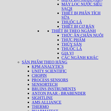
MÁY LỌC NƯỚC SIÊU
SẠCH
THIẾT BỊ PHÂN TÍCH
SỮA
THUỐC LÁ
THIẾT BỊ CƠ BẢN
THIẾT BỊ THEO NGÀNH
THỨC ĂN CHĂN NUÔI
THỰC PHẨM
THỦY SẢN
THUỐC LÁ
GIA VỊ
CÁC NGÀNH KHÁC
SẢN PHẨM THEO HÃNG
KPM ANALYTICS
UNITY SCIENTIFIC
CHOPIN
PROCESS SENSORS
SENSORTECH
BRUINS INSTRUMENTS
ANTON PAAR - BRABENDER
SIGHTLINE
AMS ALLIANCE
THERMO