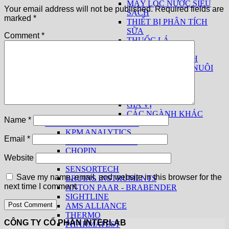
MÁY LỌC NƯỚC SIÊU
Your email address will not be published.
Required fields are
SẠCH
marked
*
THIẾT BỊ PHÂN TÍCH
SỮA
Comment
*
THUỐC LÁ
THIẾT BỊ CƠ BẢN
THIẾT BỊ THEO NGÀNH
THỨC ĂN CHĂN NUÔI
THỰC PHẨM
THỦY SẢN
THUỐC LÁ
GIA VỊ
CÁC NGÀNH KHÁC
Name
*
SẢN PHẨM THEO HÃNG
KPM ANALYTICS
Email
*
UNITY SCIENTIFIC
CHOPIN
Website
PROCESS SENSORS
SENSORTECH
Save my name, email, and website in this browser for the
BRUINS INSTRUMENTS
next time I comment.
ANTON PAAR - BRABENDER
SIGHTLINE
AMS ALLIANCE
THERMO
CÔNG TY CỔ PHẦN INTERLAB
PHARMATEST