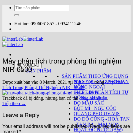
Bỏ
Tìm
qua
kiếm:
nội
dung
Hotline: 0906061857 - 0934111246
Máy phân tích trong phòng thí nghiệm
MENU
MENU
NIR 6500
SẢN PHẨM
SẢN PHẨM THEO ỨNG DỤNG
NIRS - QUANG PHỔ CẬN
Được xuất bản vào
8 March, 2021
tại
500 × 500
trong
Máy Phân
HỒNG NGOẠI
Tích Trong Phòng Thí Nghiệm NIR – 6500
THIẾT BỊ PHÂN TÍCH TỰ
ĐỘNG - Online
Trackback đã bị đóng, nhưng bạn có thể
đăng bình luận
.
ĐO MÀU SẮC
Tiếp theo
→
BỘT MÌ - NGŨ CỐC
QUANG PHỔ UV-VIS
Leave a Reply
ĐO ĐỘ CỨNG - HOÀ TAN
- TAN RÃ - MÀI MÒN
Your email address will not be published.
Required fields are
HOẠT ĐỘ NƯỚC (AW)
marked
*