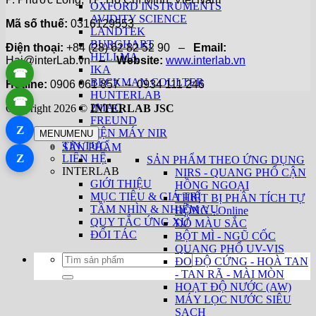
OXFORD INSTRUMENTS
AVIDITY SCIENCE
Mã số thuế:
0316129553
LANDTEK
BURGHART
Điện thoại:
+84 (28) 62 82 52 90 –
Email:
HELLMA
Hai@interLab.vn –
Website:
www.interlab.vn
IKA
☎
BECKMAN COULTER
Hotline:
0906 061 857 – 0934 111 246
HUNTERLAB
☎
2MAG
Copyright 2026 ©
INTERLAB JSC
FREUND
Z
PHỤ KIỆN MÁY NIR
MENU
MENU
TIN TỨC
SẢN PHẨM
Z
LIÊN HỆ
SẢN PHẨM THEO ỨNG DỤNG
INTERLAB
NIRS - QUANG PHỔ CẬN
GIỚI THIỆU
HỒNG NGOẠI
MỤC TIÊU & GIÁ TRỊ
THIẾT BỊ PHÂN TÍCH TỰ
TẦM NHÌN & NHIỆM VỤ
ĐỘNG - Online
QUY TẮC ỨNG XỬ
ĐO MÀU SẮC
ĐỐI TÁC
BỘT MÌ - NGŨ CỐC
QUANG PHỔ UV-VIS
Tìm
ĐO ĐỘ CỨNG - HOÀ TAN
kiếm:
- TAN RÃ - MÀI MÒN
HOẠT ĐỘ NƯỚC (AW)
MÁY LỌC NƯỚC SIÊU
SẠCH