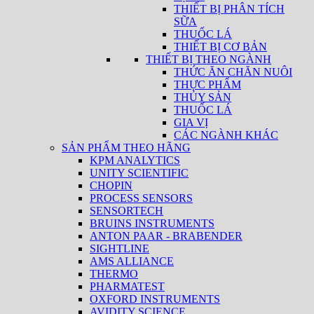
THIẾT BỊ PHÂN TÍCH
SỮA
THUỐC LÁ
THIẾT BỊ CƠ BẢN
THIẾT BỊ THEO NGÀNH
THỨC ĂN CHĂN NUÔI
THỰC PHẨM
THỦY SẢN
THUỐC LÁ
GIA VỊ
CÁC NGÀNH KHÁC
SẢN PHẨM THEO HÃNG
KPM ANALYTICS
UNITY SCIENTIFIC
CHOPIN
PROCESS SENSORS
SENSORTECH
BRUINS INSTRUMENTS
ANTON PAAR - BRABENDER
SIGHTLINE
AMS ALLIANCE
THERMO
PHARMATEST
OXFORD INSTRUMENTS
AVIDITY SCIENCE