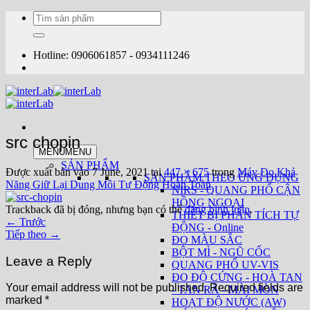
Bỏ
Tìm
qua
kiếm:
nội
dung
Hotline: 0906061857 - 0934111246
src chopin
MENU
MENU
SẢN PHẨM
Được xuất bản vào
7 June, 2021
tại
447 × 675
trong
Máy Đo Khả
SẢN PHẨM THEO ỨNG DỤNG
Năng Giữ Lại Dung Môi Tự Động Hoàn Toàn
NIRS - QUANG PHỔ CẬN
HỒNG NGOẠI
Trackback đã bị đóng, nhưng bạn có thể
đăng bình luận
.
THIẾT BỊ PHÂN TÍCH TỰ
←
Trước
ĐỘNG - Online
Tiếp theo
→
ĐO MÀU SẮC
BỘT MÌ - NGŨ CỐC
Leave a Reply
QUANG PHỔ UV-VIS
ĐO ĐỘ CỨNG - HOÀ TAN
Your email address will not be published.
Required fields are
- TAN RÃ - MÀI MÒN
marked
*
HOẠT ĐỘ NƯỚC (AW)