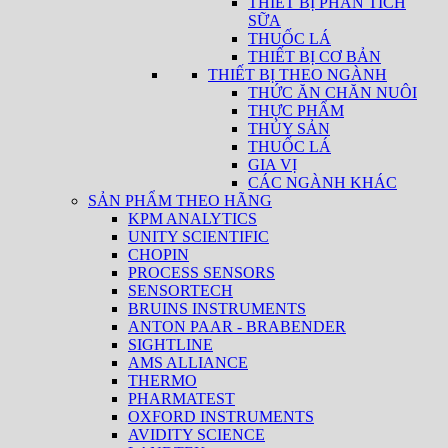
THIẾT BỊ PHÂN TÍCH
SỮA
THUỐC LÁ
THIẾT BỊ CƠ BẢN
THIẾT BỊ THEO NGÀNH
THỨC ĂN CHĂN NUÔI
THỰC PHẨM
THỦY SẢN
THUỐC LÁ
GIA VỊ
CÁC NGÀNH KHÁC
SẢN PHẨM THEO HÃNG
KPM ANALYTICS
UNITY SCIENTIFIC
CHOPIN
PROCESS SENSORS
SENSORTECH
BRUINS INSTRUMENTS
ANTON PAAR - BRABENDER
SIGHTLINE
AMS ALLIANCE
THERMO
PHARMATEST
OXFORD INSTRUMENTS
AVIDITY SCIENCE