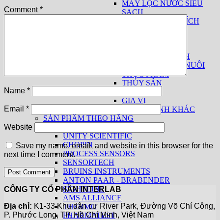
MÁY LỌC NƯỚC SIÊU
Comment
*
SẠCH
THIẾT BỊ PHÂN TÍCH
SỮA
THUỐC LÁ
THIẾT BỊ CƠ BẢN
THIẾT BỊ THEO NGÀNH
THỨC ĂN CHĂN NUÔI
THỰC PHẨM
THỦY SẢN
Name
*
THUỐC LÁ
GIA VỊ
Email
*
CÁC NGÀNH KHÁC
SẢN PHẨM THEO HÃNG
KPM ANALYTICS
Website
UNITY SCIENTIFIC
CHOPIN
Save my name, email, and website in this browser for the
PROCESS SENSORS
next time I comment.
SENSORTECH
BRUINS INSTRUMENTS
ANTON PAAR - BRABENDER
SIGHTLINE
CÔNG TY CỔ PHẦN INTERLAB
AMS ALLIANCE
Địa chỉ:
K1-33 Khu dân cư River Park, Đường Võ Chí Công,
THERMO
P. Phước Long, TP. Hồ Chí Minh, Việt Nam
PHARMATEST