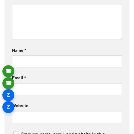
Name
*
☎
Email
*
☎
Z
Website
Z