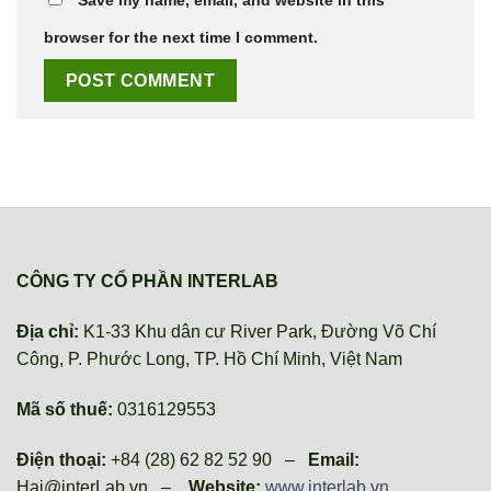
Save my name, email, and website in this
browser for the next time I comment.
CÔNG TY CỔ PHẦN INTERLAB
Địa chỉ:
K1-33 Khu dân cư River Park, Đường Võ Chí
Công, P. Phước Long, TP. Hồ Chí Minh, Việt Nam
Mã số thuế:
0316129553
Điện thoại:
+84 (28) 62 82 52 90 –
Email:
Hai@interLab.vn –
Website:
www.interlab.vn