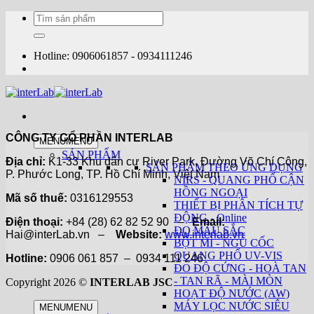
Bỏ
Tìm
qua
kiếm:
nội
dung
Hotline: 0906061857 - 0934111246
CÔNG TY CỔ PHẦN INTERLAB
MENU
MENU
SẢN PHẨM
Địa chỉ:
K1-33 Khu dân cư River Park, Đường Võ Chí Công,
SẢN PHẨM THEO ỨNG DỤNG
P. Phước Long, TP. Hồ Chí Minh, Việt Nam
NIRS - QUANG PHỔ CẬN
HỒNG NGOẠI
Mã số thuế:
0316129553
THIẾT BỊ PHÂN TÍCH TỰ
ĐỘNG - Online
Điện thoại:
+84 (28) 62 82 52 90 –
Email:
ĐO MÀU SẮC
Hai@interLab.vn –
Website:
www.interlab.vn
BỘT MÌ - NGŨ CỐC
QUANG PHỔ UV-VIS
Hotline:
0906 061 857 – 0934 111 246
ĐO ĐỘ CỨNG - HOÀ TAN
- TAN RÃ - MÀI MÒN
Copyright 2026 ©
INTERLAB JSC
HOẠT ĐỘ NƯỚC (AW)
MÁY LỌC NƯỚC SIÊU
MENU
MENU