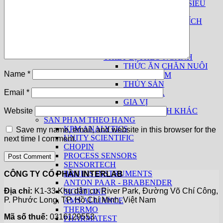
MÁY LỌC NƯỚC SIÊU
SẠCH
THIẾT BỊ PHÂN TÍCH
SỮA
THUỐC LÁ
THIẾT BỊ CƠ BẢN
THIẾT BỊ THEO NGÀNH
THỨC ĂN CHĂN NUÔI
Name
*
THỰC PHẨM
THỦY SẢN
Email
*
THUỐC LÁ
GIA VỊ
CÁC NGÀNH KHÁC
Website
SẢN PHẨM THEO HÃNG
KPM ANALYTICS
Save my name, email, and website in this browser for the
UNITY SCIENTIFIC
next time I comment.
CHOPIN
PROCESS SENSORS
SENSORTECH
BRUINS INSTRUMENTS
CÔNG TY CỔ PHẦN INTERLAB
ANTON PAAR - BRABENDER
Địa chỉ:
K1-33 Khu dân cư River Park, Đường Võ Chí Công,
SIGHTLINE
P. Phước Long, TP. Hồ Chí Minh, Việt Nam
AMS ALLIANCE
THERMO
Mã số thuế:
0316129553
PHARMATEST