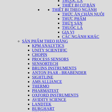
THUỐC LÁ
THIẾT BỊ CƠ BẢN
THIẾT BỊ THEO NGÀNH
THỨC ĂN CHĂN NUÔI
THỰC PHẨM
THỦY SẢN
THUỐC LÁ
GIA VỊ
CÁC NGÀNH KHÁC
SẢN PHẨM THEO HÃNG
KPM ANALYTICS
UNITY SCIENTIFIC
CHOPIN
PROCESS SENSORS
SENSORTECH
BRUINS INSTRUMENTS
ANTON PAAR - BRABENDER
SIGHTLINE
AMS ALLIANCE
THERMO
PHARMATEST
OXFORD INSTRUMENTS
AVIDITY SCIENCE
LANDTEK
BURGHART