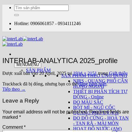
Bỏ
Tìm
qua
kiếm:
nội
dung
Hotline: 0906061857 - 0934111246
INTERLAB-ANALYTICA 2025_profile
MENU
MENU
SẢN PHẨM
Được xuất bản vào
20 April, 2025
tại
1914 × 2151
trong
Giới thiệu
SẢN PHẨM THEO ỨNG DỤNG
NIRS - QUANG PHỔ CẬN
Trackback đã bị đóng, nhưng bạn có thể
đăng bình luận
.
HỒNG NGOẠI
Tiếp theo
→
THIẾT BỊ PHÂN TÍCH TỰ
ĐỘNG - Online
Leave a Reply
ĐO MÀU SẮC
BỘT MÌ - NGŨ CỐC
Your email address will not be published.
Required fields are
QUANG PHỔ UV-VIS
marked
*
ĐO ĐỘ CỨNG - HOÀ TAN
- TAN RÃ - MÀI MÒN
Comment
*
HOẠT ĐỘ NƯỚC (AW)