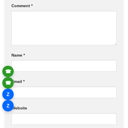
Comment
*
Name
*
☎
Email
*
☎
Z
Z
Website