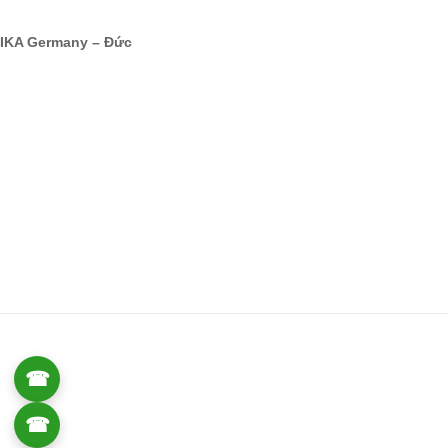
IKA Germany – Đức
☎
0906 061 857
☎
0934 111 246