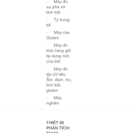
· Máy đo
sự phá vỡ
tinh bột
· Tỷ trọng
kế
· Máy rửa
Gluten
· Máy đo
khả năng giữ
lại dung môi
của bột
· Máy đo
đa chỉ tiêu
Ẩm, đạm, tro,
tinh bột,
gluten
· Máy
nghiền
THIẾT BỊ
PHẦN TÍCH: