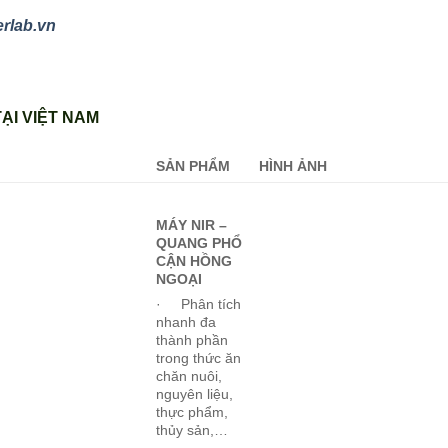
erlab.vn
ẠI VIỆT NAM
SẢN PHẨM
HÌNH ẢNH
MÁY NIR –
QUANG PHỔ
CẬN HỒNG
NGOẠI
· Phân tích
nhanh đa
thành phần
trong thức ăn
chăn nuôi,
nguyên liệu,
thực phẩm,
thủy sản,…