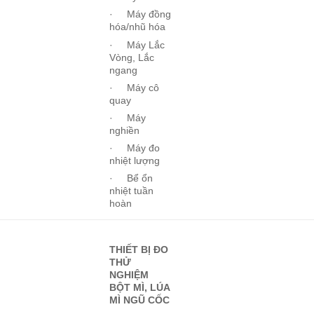
· Máy đồng
hóa/nhũ hóa
· Máy Lắc
Vòng, Lắc
ngang
· Máy cô
quay
· Máy
nghiền
· Máy đo
nhiệt lượng
· Bể ổn
nhiệt tuần
hoàn
THIẾT BỊ ĐO
THỬ
NGHIỆM
BỘT MÌ, LÚA
MÌ NGŨ CỐC