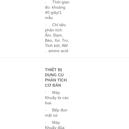
· Thời gian
đo: khoảng
40 giây/1
mẫu
· Chỉ tiêu
phân tích:
Ẩm, Đạm,
Béo, Xơ, Tro,
Tinh bột, AW.
.. amino acid
THIẾT BỊ
DỤNG CỤ
PHÂN TÍCH
CƠ BẢN
· Máy
Khuấy từ các
loại
· Bếp đun
mặt sứ
· Máy
Khuấy đũa