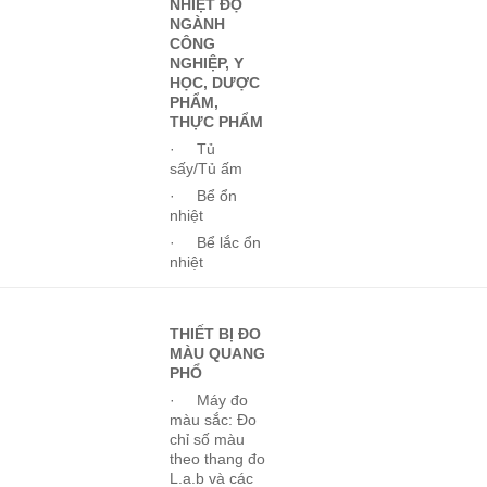
NHIỆT ĐỘ
NGÀNH
CÔNG
NGHIỆP, Y
HỌC, DƯỢC
PHẨM,
THỰC PHẨM
· Tủ
sấy/Tủ ấm
· Bể ổn
nhiệt
· Bể lắc ổn
nhiệt
THIẾT BỊ ĐO
MÀU QUANG
PHỔ
· Máy đo
màu sắc: Đo
chỉ số màu
theo thang đo
L.a.b và các