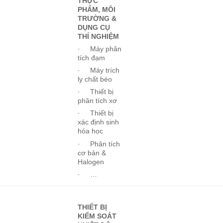
THỰC
PHẨM, MÔI
TRƯỜNG &
DỤNG CỤ
THÍ NGHIỆM
· Máy phân
tích đạm
· Máy trích
ly chất béo
· Thiết bị
phân tích xơ
· Thiết bị
xác định sinh
hóa học
· Phân tích
cơ bản &
Halogen
· …
THIẾT BỊ
KIỂM SOÁT