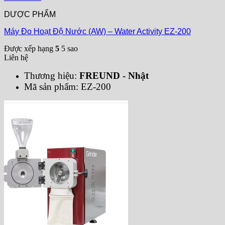
DƯỢC PHẨM
Máy Đo Hoạt Độ Nước (AW) – Water Activity EZ-200
Được xếp hạng
5
5 sao
Liên hệ
Thương hiệu:
FREUND - Nhật
Mã sản phẩm: EZ-200