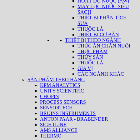
HOẠT ĐỘ NƯỚC (AW)
MÁY LỌC NƯỚC SIÊU
SẠCH
THIẾT BỊ PHÂN TÍCH
SỮA
THUỐC LÁ
THIẾT BỊ CƠ BẢN
THIẾT BỊ THEO NGÀNH
THỨC ĂN CHĂN NUÔI
THỰC PHẨM
THỦY SẢN
THUỐC LÁ
GIA VỊ
CÁC NGÀNH KHÁC
SẢN PHẨM THEO HÃNG
KPM ANALYTICS
UNITY SCIENTIFIC
CHOPIN
PROCESS SENSORS
SENSORTECH
BRUINS INSTRUMENTS
ANTON PAAR - BRABENDER
SIGHTLINE
AMS ALLIANCE
THERMO