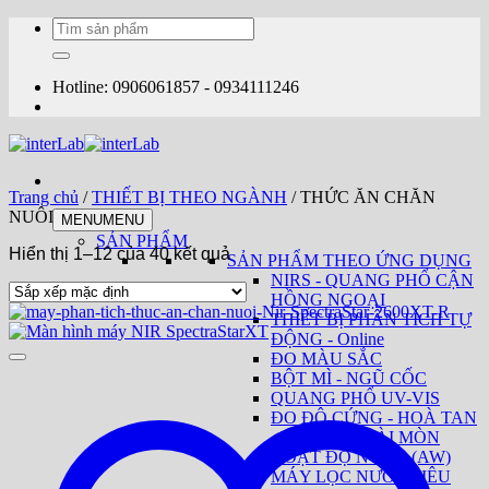
Bỏ
Tìm
qua
kiếm:
nội
dung
Hotline: 0906061857 - 0934111246
Trang chủ
/
THIẾT BỊ THEO NGÀNH
/
THỨC ĂN CHĂN
NUÔI
MENU
MENU
SẢN PHẨM
Hiển thị 1–12 của 40 kết quả
SẢN PHẨM THEO ỨNG DỤNG
NIRS - QUANG PHỔ CẬN
HỒNG NGOẠI
THIẾT BỊ PHÂN TÍCH TỰ
ĐỘNG - Online
ĐO MÀU SẮC
BỘT MÌ - NGŨ CỐC
QUANG PHỔ UV-VIS
ĐO ĐỘ CỨNG - HOÀ TAN
- TAN RÃ - MÀI MÒN
HOẠT ĐỘ NƯỚC (AW)
MÁY LỌC NƯỚC SIÊU