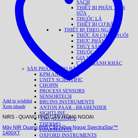
SẠCH
THIẾT BỊ PHÂN TÍCH
SỮA
THUỐC LÁ
THIẾT BỊ CƠ BẢN
THIẾT BỊ THEO NGÀNH
THỨC ĂN CHĂN NUÔI
THỰC PHẨM
THỦY SẢN
THUỐC LÁ
GIA VỊ
CÁC NGÀNH KHÁC
SẢN PHẨM THEO HÃNG
KPM ANALYTICS
UNITY SCIENTIFIC
CHOPIN
PROCESS SENSORS
SENSORTECH
Add to wishlist
BRUINS INSTRUMENTS
Xem nhanh
ANTON PAAR - BRABENDER
SIGHTLINE
NIRS - QUANG PHỔ CẬN HỒNG NGOẠI
AMS ALLIANCE
THERMO
Máy NIR Quang Phổ Cận Hồng Ngoại SpectraStar™
PHARMATEST
1400XT
OXFORD INSTRUMENTS