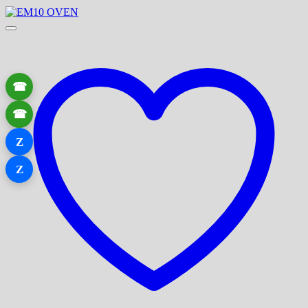
☎
☎
Z
Z