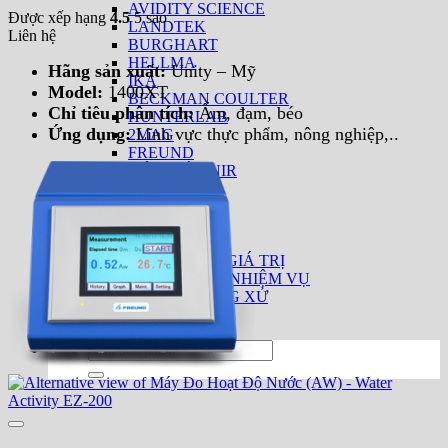
AVIDITY SCIENCE
Được xếp hạng
4.5
5 sao
LANDTEK
Liên hệ
BURGHART
HELLMA
Hãng sản xuất:
Unity – Mỹ
IKA
Model:
1400XT
BECKMAN COULTER
Chỉ tiêu phân tích:
Ẩm, đạm, béo
HUNTERLAB
Ứng dụng:
Lĩnh vực thực phẩm, nông nghiệp,..
2MAG
FREUND
PHỤ KIỆN MÁY NIR
TIN TỨC
LIÊN HỆ
INTERLAB
GIỚI THIỆU
MỤC TIÊU & GIÁ TRỊ
TẦM NHÌN & NHIỆM VỤ
QUY TẮC ỨNG XỬ
ĐỐI TÁC
Tìm
kiếm: