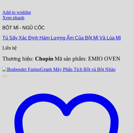
Add to wishlist
Xem nhanh
BỘT MÌ - NGŨ CỐC
Tủ Sấy Xác Định Hàm Lượng Ẩm Của Bột Mì Và Lúa Mì
Liên hệ
Thương hiệu:
Chopin
Mã sản phẩm: EMIO OVEN