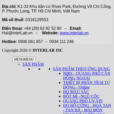
Địa chỉ:
K1-33 Khu dân cư River Park, Đường Võ Chí Công,
P. Phước Long, TP. Hồ Chí Minh, Việt Nam
Mã số thuế:
0316129553
Điện thoại:
+84 (28) 62 82 52 90 –
Email:
Hai@interLab.vn –
Website:
www.interlab.vn
Hotline:
0906 061 857 – 0934 111 246
Copyright 2026 ©
INTERLAB JSC
MENU
MENU
SẢN PHẨM
SẢN PHẨM THEO ỨNG DỤNG
NIRS - QUANG PHỔ CẬN
HỒNG NGOẠI
THIẾT BỊ PHÂN TÍCH TỰ
ĐỘNG - Online
ĐO MÀU SẮC
BỘT MÌ - NGŨ CỐC
QUANG PHỔ UV-VIS
ĐO ĐỘ CỨNG - HOÀ TAN
- TAN RÃ - MÀI MÒN