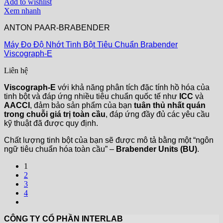
Add to wishlist
Xem nhanh
ANTON PAAR-BRABENDER
Máy Đo Độ Nhớt Tinh Bột Tiêu Chuẩn Brabender
Viscograph-E
Liên hệ
Viscograph-E
với khả năng phân tích đặc tính hồ hóa của
tinh bột và đáp ứng nhiều tiêu chuẩn quốc tế như
ICC
và
AACCI
, đảm bảo sản phẩm của bạn
tuân thủ nhất quán
trong chuỗi giá trị toàn cầu
, đáp ứng đầy đủ các yêu cầu
kỹ thuật đã được quy định.
Chất lượng tinh bột của bạn sẽ được mô tả bằng một “ngôn
ngữ tiêu chuẩn hóa toàn cầu” –
Brabender Units (BU)
.
1
2
3
4
CÔNG TY CỔ PHẦN INTERLAB