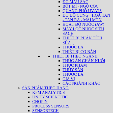
ĐO MÀU SẮC
BỘT MÌ - NGŨ CỐC
QUANG PHỔ UV-VIS
ĐO ĐỘ CỨNG - HOÀ TAN
- TAN RÃ - MÀI MÒN
HOẠT ĐỘ NƯỚC (AW)
MÁY LỌC NƯỚC SIÊU
SẠCH
THIẾT BỊ PHÂN TÍCH
SỮA
THUỐC LÁ
THIẾT BỊ CƠ BẢN
THIẾT BỊ THEO NGÀNH
THỨC ĂN CHĂN NUÔI
THỰC PHẨM
THỦY SẢN
THUỐC LÁ
GIA VỊ
CÁC NGÀNH KHÁC
SẢN PHẨM THEO HÃNG
KPM ANALYTICS
UNITY SCIENTIFIC
CHOPIN
PROCESS SENSORS
SENSORTECH