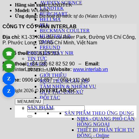
AVIDITY SCIENCE
Hãng sản xuất:
LANDTEK
LANDTEK
Model:
WA-60A
BURGHART
Ứng dụng:
Đo hoạt độ nước tự do (Water Activity)
HELLMA
IKA
CÔNG TY CỔ PHẦN INTERLAB
BECKMAN COULTER
HUNTERLAB
Địa chỉ:
K1-33 Khu dân cư River Park, Đường Võ Chí Công,
2MAG
P. Phước Long, TP. Hồ Chí Minh, Việt Nam
FREUND
PHỤ KIỆN MÁY NIR
Mã số thuế:
0316129553
☎
TIN TỨC
Điện thoại:
+84 (28) 62 82 52 90 –
Email:
LIÊN HỆ
☎
Hai@interLab.vn –
Website:
www.interlab.vn
INTERLAB
GIỚI THIỆU
Z
Hotline:
0906 061 857 – 0934 111 246
MỤC TIÊU & GIÁ TRỊ
TẦM NHÌN & NHIỆM VỤ
Copyright 2026 ©
INTERLAB JSC
Z
QUY TẮC ỨNG XỬ
ĐỐI TÁC
MENU
MENU
SẢN PHẨM
Tìm
SẢN PHẨM THEO ỨNG DỤNG
kiếm:
NIRS - QUANG PHỔ CẬN
HỒNG NGOẠI
THIẾT BỊ PHÂN TÍCH TỰ
ĐỘNG - Online