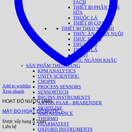
SẠCH
THIẾT BỊ PHÂN TÍCH
SỮA
THUỐC LÁ
THIẾT BỊ CƠ BẢN
THIẾT BỊ THEO NGÀNH
THỨC ĂN CHĂN NUÔI
THỰC PHẨM
THỦY SẢN
THUỐC LÁ
GIA VỊ
CÁC NGÀNH KHÁC
SẢN PHẨM THEO HÃNG
KPM ANALYTICS
UNITY SCIENTIFIC
CHOPIN
Add to wishlist
PROCESS SENSORS
Xem nhanh
SENSORTECH
BRUINS INSTRUMENTS
HOẠT ĐỘ NƯỚC (AW)
ANTON PAAR - BRABENDER
SIGHTLINE
MÁY ĐO HOẠT ĐỘ NƯỚC –
AMS ALLIANCE
THERMO
Được xếp hạng
5
5 sao
PHARMATEST
Liên hệ
OXFORD INSTRUMENTS