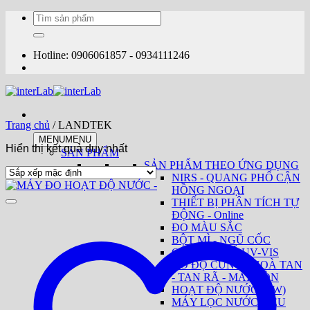
Bỏ
Tìm
qua
kiếm:
nội
dung
Hotline: 0906061857 - 0934111246
Trang chủ
/
LANDTEK
MENU
MENU
Hiển thị kết quả duy nhất
SẢN PHẨM
SẢN PHẨM THEO ỨNG DỤNG
NIRS - QUANG PHỔ CẬN
HỒNG NGOẠI
THIẾT BỊ PHÂN TÍCH TỰ
ĐỘNG - Online
ĐO MÀU SẮC
BỘT MÌ - NGŨ CỐC
QUANG PHỔ UV-VIS
ĐO ĐỘ CỨNG - HOÀ TAN
- TAN RÃ - MÀI MÒN
HOẠT ĐỘ NƯỚC (AW)
MÁY LỌC NƯỚC SIÊU