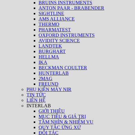
BRUINS INSTRUMENTS
ANTON PAAR - BRABENDER
SIGHTLINE
AMS ALLIANCE
THERMO
PHARMATEST
OXFORD INSTRUMENTS
AVIDITY SCIENCE
LANDTEK
BURGHART
HELLMA
IKA
BECKMAN COULTER
HUNTERLAB
2MAG
FREUND
PHỤ KIỆN MÁY NIR
TIN TỨC
LIÊN HỆ
INTERLAB
GIỚI THIỆU
MỤC TIÊU & GIÁ TRỊ
TẦM NHÌN & NHIỆM VỤ
QUY TẮC ỨNG XỬ
ĐỐI TÁC