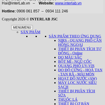
Hai@interLab.vn –
Website:
www.interlab.vn
Hotline:
0906 061 857 – 0934 111 246
Copyright 2026 ©
INTERLAB JSC
MENU
MENU
SẢN PHẨM
SẢN PHẨM THEO ỨNG DỤNG
NIRS - QUANG PHỔ CẬN
HỒNG NGOẠI
THIẾT BỊ PHÂN TÍCH TỰ
ĐỘNG - Online
ĐO MÀU SẮC
BỘT MÌ - NGŨ CỐC
QUANG PHỔ UV-VIS
ĐO ĐỘ CỨNG - HOÀ TAN
- TAN RÃ - MÀI MÒN
HOẠT ĐỘ NƯỚC (AW)
MÁY LỌC NƯỚC SIÊU
SẠCH
THIẾT BỊ PHÂN TÍCH
SỮA
THUỐC LÁ
THIẾT BỊ CƠ BẢN