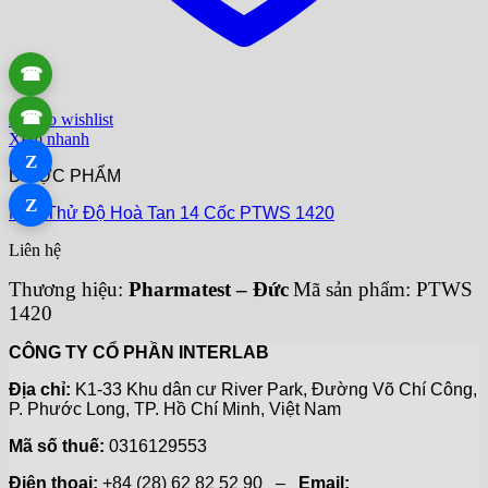
☎
☎
Add to wishlist
Xem nhanh
Z
DƯỢC PHẨM
Z
Máy Thử Độ Hoà Tan 14 Cốc PTWS 1420
Liên hệ
Thương hiệu:
Pharmatest – Đức
Mã sản phẩm: PTWS
1420
CÔNG TY CỔ PHẦN INTERLAB
Địa chỉ:
K1-33 Khu dân cư River Park, Đường Võ Chí Công,
P. Phước Long, TP. Hồ Chí Minh, Việt Nam
Mã số thuế:
0316129553
Điện thoại:
+84 (28) 62 82 52 90 –
Email: