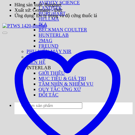
AVIDITY SCIENCE
Hãng sản xuất: Burghart
LANDTEK
Xuất xứ: Germany - Đức
BURGHART
Ứng dụng: Đo tỷ trọng và độ cứng thuốc lá
HELLMA
IKA
BECKMAN COULTER
HUNTERLAB
2MAG
FREUND
PHỤ KIỆN MÁY NIR
TIN TỨC
LIÊN HỆ
INTERLAB
GIỚI THIỆU
MỤC TIÊU & GIÁ TRỊ
TẦM NHÌN & NHIỆM VỤ
QUY TẮC ỨNG XỬ
ĐỐI TÁC
Tìm
kiếm: