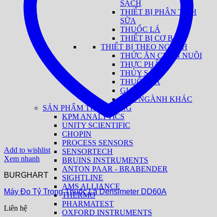
SẠCH
THIẾT BỊ PHÂN TÍCH
SỮA
THUỐC LÁ
THIẾT BỊ CƠ BẢN
THIẾT BỊ THEO NGÀNH
THỨC ĂN CHĂN NUÔI
THỰC PHẨM
THỦY SẢN
THUỐC LÁ
GIA VỊ
CÁC NGÀNH KHÁC
SẢN PHẨM THEO HÃNG
KPM ANALYTICS
UNITY SCIENTIFIC
CHOPIN
PROCESS SENSORS
Add to wishlist
SENSORTECH
Xem nhanh
BRUINS INSTRUMENTS
ANTON PAAR - BRABENDER
BURGHART
SIGHTLINE
AMS ALLIANCE
Máy Đo Tỷ Trọng Thuốc Lá Densimeter DD60A
THERMO
PHARMATEST
Liên hệ
OXFORD INSTRUMENTS