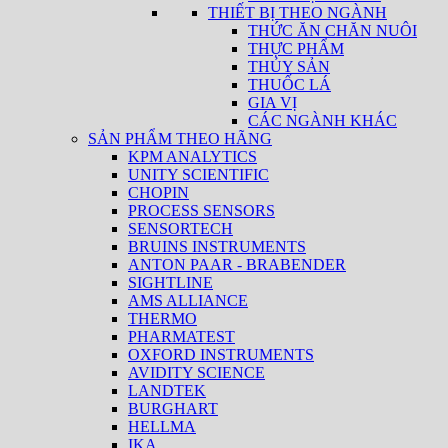
THIẾT BỊ THEO NGÀNH
THỨC ĂN CHĂN NUÔI
THỰC PHẨM
THỦY SẢN
THUỐC LÁ
GIA VỊ
CÁC NGÀNH KHÁC
SẢN PHẨM THEO HÃNG
KPM ANALYTICS
UNITY SCIENTIFIC
CHOPIN
PROCESS SENSORS
SENSORTECH
BRUINS INSTRUMENTS
ANTON PAAR - BRABENDER
SIGHTLINE
AMS ALLIANCE
THERMO
PHARMATEST
OXFORD INSTRUMENTS
AVIDITY SCIENCE
LANDTEK
BURGHART
HELLMA
IKA