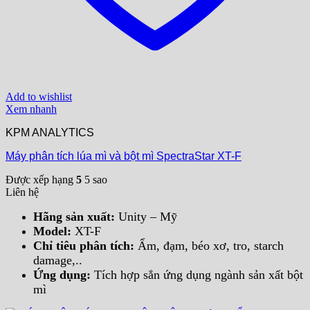
Add to wishlist
Xem nhanh
KPM ANALYTICS
Máy phân tích lúa mì và bột mì SpectraStar XT-F
Được xếp hạng
5
5 sao
Liên hệ
Hãng sản xuất:
Unity – Mỹ
Model:
XT-F
Chỉ tiêu phân tích:
Ẩm, đạm, béo xơ, tro, starch
damage,..
Ứng dụng:
Tích hợp sẳn ứng dụng ngành sản xất bột
mì