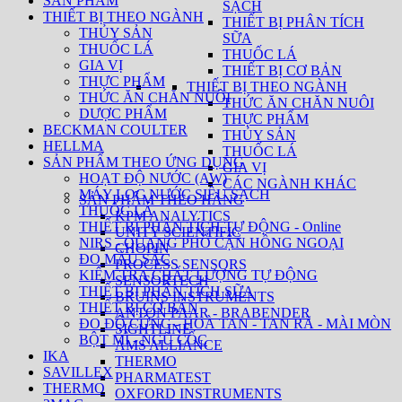
SẢN PHẨM
SẠCH
THIẾT BỊ THEO NGÀNH
THIẾT BỊ PHÂN TÍCH
THỦY SẢN
SỮA
THUỐC LÁ
THUỐC LÁ
GIA VỊ
THIẾT BỊ CƠ BẢN
THỰC PHẨM
THIẾT BỊ THEO NGÀNH
THỨC ĂN CHĂN NUÔI
THỨC ĂN CHĂN NUÔI
DƯỢC PHẨM
THỰC PHẨM
BECKMAN COULTER
THỦY SẢN
HELLMA
THUỐC LÁ
SẢN PHẨM THEO ỨNG DỤNG
GIA VỊ
HOẠT ĐỘ NƯỚC (AW)
CÁC NGÀNH KHÁC
MÁY LỌC NƯỚC SIÊU SẠCH
SẢN PHẨM THEO HÃNG
THUỐC LÁ
KPM ANALYTICS
THIẾT BỊ PHÂN TÍCH TỰ ĐỘNG - Online
UNITY SCIENTIFIC
NIRS - QUANG PHỔ CẬN HỒNG NGOẠI
CHOPIN
ĐO MÀU SẮC
PROCESS SENSORS
KIỂM TRA CHẤT LƯỢNG TỰ ĐỘNG
SENSORTECH
THIẾT BỊ PHÂN TÍCH SỮA
BRUINS INSTRUMENTS
THIẾT BỊ CƠ BẢN
ANTON PAAR - BRABENDER
ĐO ĐỘ CỨNG - HOÀ TAN - TAN RÃ - MÀI MÒN
SIGHTLINE
BỘT MÌ - NGŨ CỐC
AMS ALLIANCE
IKA
THERMO
SAVILLEX
PHARMATEST
THERMO
OXFORD INSTRUMENTS