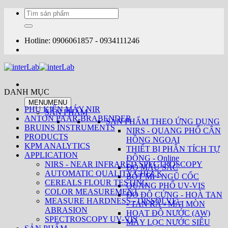
Bỏ
Tìm
qua
kiếm:
nội
dung
Hotline: 0906061857 - 0934111246
DANH MỤC
MENU
MENU
PHỤ KIỆN MÁY NIR
SẢN PHẨM
ANTON PAAR-BRABENDER
SẢN PHẨM THEO ỨNG DỤNG
BRUINS INSTRUMENTS
NIRS - QUANG PHỔ CẬN
PRODUCTS
HỒNG NGOẠI
KPM ANALYTICS
THIẾT BỊ PHÂN TÍCH TỰ
APPLICATION
ĐỘNG - Online
NIRS - NEAR INFRARED SPECTROSCOPY
ĐO MÀU SẮC
AUTOMATIC QUALITY CHECK
BỘT MÌ - NGŨ CỐC
CEREALS FLOUR TESTING
QUANG PHỔ UV-VIS
COLOR MEASUREMENT
ĐO ĐỘ CỨNG - HOÀ TAN
MEASURE HARDNESS - DISSOLVE -
- TAN RÃ - MÀI MÒN
ABRASION
HOẠT ĐỘ NƯỚC (AW)
SPECTROSCOPY UV-VIS
MÁY LỌC NƯỚC SIÊU