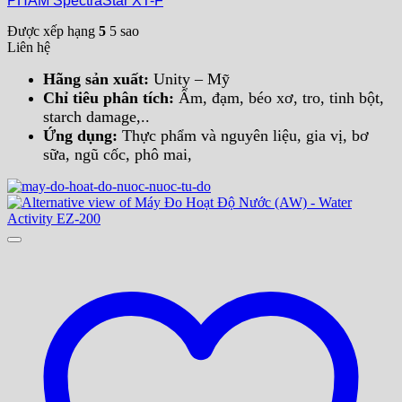
PHẨM SpectraStar XT-F
Được xếp hạng
5
5 sao
Liên hệ
Hãng sản xuất:
Unity – Mỹ
Chỉ tiêu phân tích:
Ẩm, đạm, béo xơ, tro, tinh bột,
starch damage,..
Ứng dụng:
Thực phẩm và nguyên liệu, gia vị, bơ
sữa, ngũ cốc, phô mai,