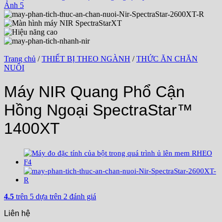
Trang chủ
/
THIẾT BỊ THEO NGÀNH
/
THỨC ĂN CHĂN
NUÔI
Máy NIR Quang Phổ Cận
Hồng Ngoại SpectraStar™
1400XT
4.5
trên 5 dựa trên
2
đánh giá
Liên hệ