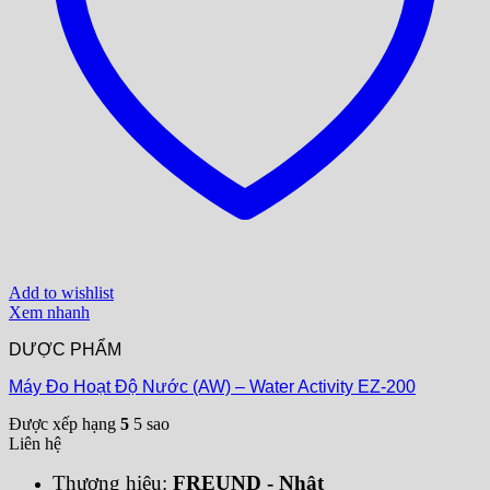
Add to wishlist
Xem nhanh
DƯỢC PHẨM
Máy Đo Hoạt Độ Nước (AW) – Water Activity EZ-200
Được xếp hạng
5
5 sao
Liên hệ
Thương hiệu:
FREUND - Nhật