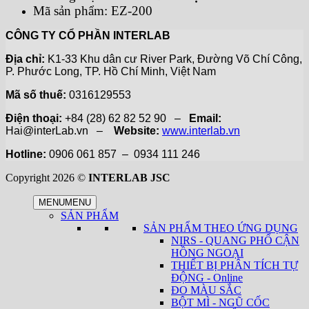
Mã sản phẩm: EZ-200
CÔNG TY CỔ PHẦN INTERLAB
Địa chỉ:
K1-33 Khu dân cư River Park, Đường Võ Chí Công,
P. Phước Long, TP. Hồ Chí Minh, Việt Nam
Mã số thuế:
0316129553
Điện thoại:
+84 (28) 62 82 52 90 –
Email:
Hai@interLab.vn –
Website:
www.interlab.vn
Hotline:
0906 061 857 – 0934 111 246
Copyright 2026 ©
INTERLAB JSC
MENU
MENU
SẢN PHẨM
SẢN PHẨM THEO ỨNG DỤNG
NIRS - QUANG PHỔ CẬN
HỒNG NGOẠI
THIẾT BỊ PHÂN TÍCH TỰ
ĐỘNG - Online
ĐO MÀU SẮC
BỘT MÌ - NGŨ CỐC