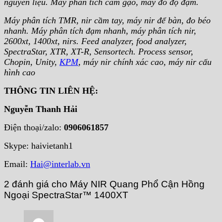
nguyên liệu. Máy phân tích cám gạo, máy đo độ đạm.
Máy phân tích TMR, nir cầm tay, máy nir để bàn, đo béo
nhanh. Máy phân tích đạm nhanh, máy phân tích nir,
2600xt, 1400xt, nirs. Feed analyzer, food analyzer,
SpectraStar, XTR, XT-R, Sensortech. Process sensor,
Chopin, Unity,
KPM
, máy nir chính xác cao, máy nir cấu
hình cao
THÔNG TIN LIÊN HỆ:
Nguyễn Thanh Hải
Điện thoại/zalo:
0906061857
Skype: haivietanh1
Email:
Hai@interlab.vn
2 đánh giá cho
Máy NIR Quang Phổ Cận Hồng
Ngoại SpectraStar™ 1400XT