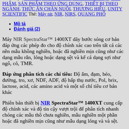
PHẨM
,
SẢN PHẨM THEO ỨNG DỤNG
,
THIẾT BỊ THEO
NGÀNH
,
THỨC ĂN CHĂN NUÔI
,
THƯƠNG HIỆU
,
UNITY
SCIENTIFIC
Thẻ:
Máy nir
,
NIR
,
NIRS
,
QUANG PHỔ
Mô tả
Đánh giá (2)
Máy
NIR SpectraStar™
1400XT dãy bước sóng cơ bản
đáp ứng các phép đo cho độ chính xác cao trên tất cả các
nền mẫu không nghiền, hoặc đã nghiền mịn cũng như các
dạng mẫu rắn, lỏng hoặc dạng sệt và kể cả dạng sợi như
ngô, cỏ, TMR.
Đáp ứng phân tích các chỉ tiêu
:
Độ ẩm, đạm, béo,
đường, tro, xơ, NDF, ADF, độ hấp thụ nước, Pol, brix,
lactose, acid, các amino acid và một số chỉ tiêu cơ bản
khác
Phiên bản thiết bị
NIR
SpectraStar™ 1400XT
cung cấp
độ chính xác và độ tin cậy vượt trội để phân tích nhanh
chóng các mẫu thô chưa nghiền, mẫu nghiền một phần
hoặc đã nghiền mịn cũng như mẫu dạng lỏng và và sệt.