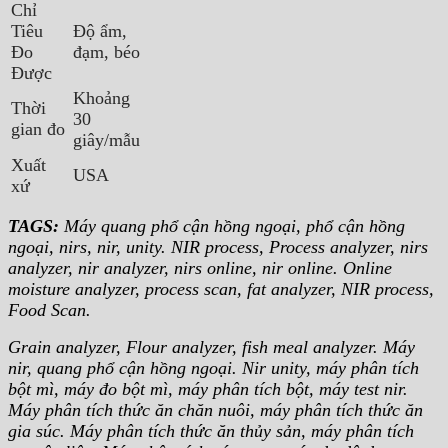
Chỉ
Tiêu
Độ ẩm,
Đo
đạm, béo
Được
Khoảng
Thời
30
gian đo
giây/mẫu
Xuất
USA
xứ
TAGS:
Máy quang phổ cận hồng ngoại, phổ cận hồng
ngoại, nirs, nir, unity. NIR process, Process analyzer, nirs
analyzer, nir analyzer, nirs online, nir online. Online
moisture analyzer, process scan, fat analyzer, NIR process,
Food Scan.
Grain analyzer, Flour analyzer, fish meal analyzer. Máy
nir, quang phổ cận hồng ngoại. Nir unity, máy phân tích
bột mì, máy đo bột mì, máy phân tích bột, máy test nir.
Máy phân tích thức ăn chăn nuôi, máy phân tích thức ăn
gia súc. Máy phân tích thức ăn thủy sản, máy phân tích