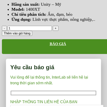
Hãng sản xuất:
Unity – Mỹ
Model:
1400XT
Chỉ tiêu phân tích:
Ẩm, đạm, béo
Ứng dụng:
Lĩnh vực thực phẩm, nông nghiệp,..
Máy
NIR
Thêm vào giỏ hàng
Quang
Phổ
BÁO GIÁ
Cận
Hồng
Ngoại
SpectraStar™
1400XT
Yêu cầu báo giá
số
lượng
Vui lòng để lại thông tin, InterLab sẽ liên hệ lại
trong thời gian sớm nhất.
NHẬP THÔNG TIN LIÊN HỆ CỦA BẠN