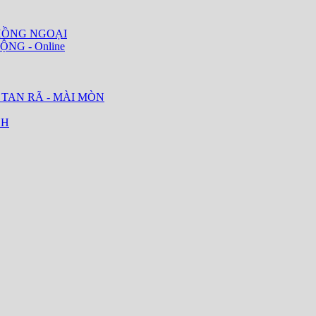
HỒNG NGOẠI
ỘNG - Online
 TAN RÃ - MÀI MÒN
CH