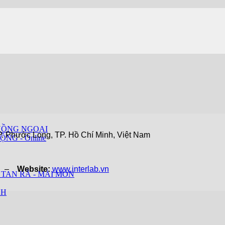
HỒNG NGOẠI
. Phước Long, TP. Hồ Chí Minh, Việt Nam
ỘNG - Online
vn –
Website:
www.interlab.vn
 TAN RÃ - MÀI MÒN
CH