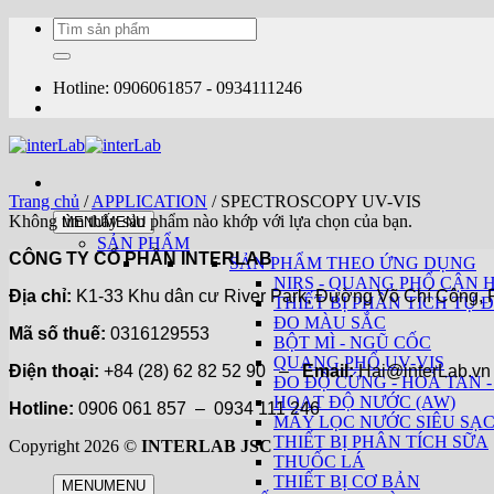
Bỏ
Tìm
qua
kiếm:
nội
dung
Hotline: 0906061857 - 0934111246
Trang chủ
/
APPLICATION
/
SPECTROSCOPY UV-VIS
Không tìm thấy sản phẩm nào khớp với lựa chọn của bạn.
MENU
MENU
SẢN PHẨM
CÔNG TY CỔ PHẦN INTERLAB
SẢN PHẨM THEO ỨNG DỤNG
NIRS - QUANG PHỔ CẬN 
Địa chỉ:
K1-33 Khu dân cư River Park, Đường Võ Chí Công, P
THIẾT BỊ PHÂN TÍCH TỰ Đ
ĐO MÀU SẮC
Mã số thuế:
0316129553
BỘT MÌ - NGŨ CỐC
QUANG PHỔ UV-VIS
Điện thoại:
+84 (28) 62 82 52 90 –
Email:
Hai@interLab.
ĐO ĐỘ CỨNG - HOÀ TAN -
HOẠT ĐỘ NƯỚC (AW)
Hotline:
0906 061 857 – 0934 111 246
MÁY LỌC NƯỚC SIÊU SẠ
THIẾT BỊ PHÂN TÍCH SỮA
Copyright 2026 ©
INTERLAB JSC
THUỐC LÁ
THIẾT BỊ CƠ BẢN
MENU
MENU