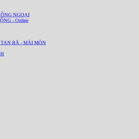
HỒNG NGOẠI
ỘNG - Online
 TAN RÃ - MÀI MÒN
CH