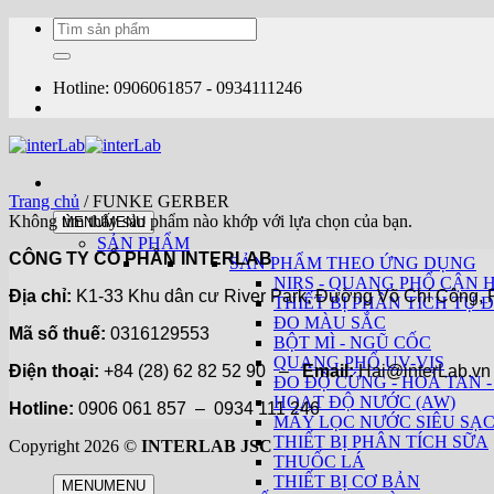
Bỏ
Tìm
qua
kiếm:
nội
dung
Hotline: 0906061857 - 0934111246
Trang chủ
/
FUNKE GERBER
Không tìm thấy sản phẩm nào khớp với lựa chọn của bạn.
MENU
MENU
SẢN PHẨM
CÔNG TY CỔ PHẦN INTERLAB
SẢN PHẨM THEO ỨNG DỤNG
NIRS - QUANG PHỔ CẬN 
Địa chỉ:
K1-33 Khu dân cư River Park, Đường Võ Chí Công, P
THIẾT BỊ PHÂN TÍCH TỰ Đ
ĐO MÀU SẮC
Mã số thuế:
0316129553
BỘT MÌ - NGŨ CỐC
QUANG PHỔ UV-VIS
Điện thoại:
+84 (28) 62 82 52 90 –
Email:
Hai@interLab.
ĐO ĐỘ CỨNG - HOÀ TAN -
HOẠT ĐỘ NƯỚC (AW)
Hotline:
0906 061 857 – 0934 111 246
MÁY LỌC NƯỚC SIÊU SẠ
THIẾT BỊ PHÂN TÍCH SỮA
Copyright 2026 ©
INTERLAB JSC
THUỐC LÁ
THIẾT BỊ CƠ BẢN
MENU
MENU