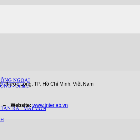
HỒNG NGOẠI
. Phước Long, TP. Hồ Chí Minh, Việt Nam
ỘNG - Online
vn –
Website:
www.interlab.vn
 TAN RÃ - MÀI MÒN
CH