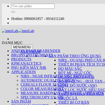
Bỏ
Tìm
qua
kiếm:
nội
dung
Hotline: 0906061857 - 0934111246
DANH MỤC
MENU
MENU
ANTON PAAR-BRABENDER
SẢN PHẨM
BRUINS INSTRUMENTS
SẢN PHẨM THEO ỨNG DỤNG
PRODUCTS
NIRS - QUANG PHỔ CẬN 
KPM ANALYTICS
THIẾT BỊ PHÂN TÍCH TỰ Đ
PHỤ KIỆN MÁY NIR
ĐO MÀU SẮC
APPLICATION
BỘT MÌ - NGŨ CỐC
NIRS - NEAR INFRARED SPECTROSCOPY
QUANG PHỔ UV-VIS
AUTOMATIC QUALITY CHECK
ĐO ĐỘ CỨNG - HOÀ TAN -
CEREALS FLOUR TESTING
HOẠT ĐỘ NƯỚC (AW)
COLOR MEASUREMENT
MÁY LỌC NƯỚC SIÊU SẠ
MEASURE HARDNESS - DISSOLVE - ABRASION
THIẾT BỊ PHÂN TÍCH SỮA
SPECTROSCOPY UV-VIS
THUỐC LÁ
SẢN PHẨM
THIẾT BỊ CƠ BẢN