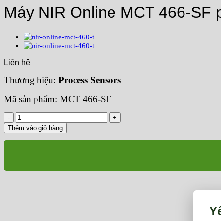
Máy NIR Online MCT 466-SF phâ
Liên hệ
Thương hiệu:
Process Sensors
Mã sản phẩm: MCT 466-SF
Máy
NIR
Thêm vào giỏ hàng
Online
MCT
466-
SF
phân
tích
trực
tiếp
trong
Y
quy