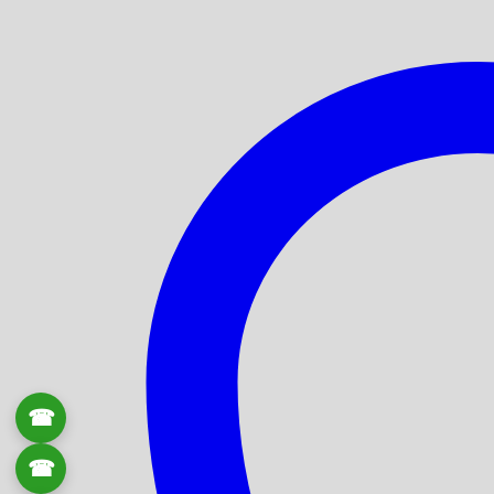
☎
0906 061 857
☎
0934 111 246