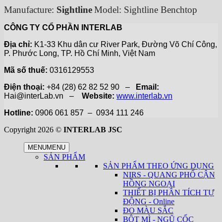
Manufacture:
Sightline
Model: Sightline Benchtop
CÔNG TY CỔ PHẦN INTERLAB
Địa chỉ:
K1-33 Khu dân cư River Park, Đường Võ Chí Công,
P. Phước Long, TP. Hồ Chí Minh, Việt Nam
Mã số thuế:
0316129553
Điện thoại:
+84 (28) 62 82 52 90 –
Email:
Hai@interLab.vn –
Website:
www.interlab.vn
Hotline:
0906 061 857 – 0934 111 246
Copyright 2026 ©
INTERLAB JSC
MENU
MENU
SẢN PHẨM
SẢN PHẨM THEO ỨNG DỤNG
NIRS - QUANG PHỔ CẬN
HỒNG NGOẠI
THIẾT BỊ PHÂN TÍCH TỰ
ĐỘNG - Online
ĐO MÀU SẮC
BỘT MÌ - NGŨ CỐC