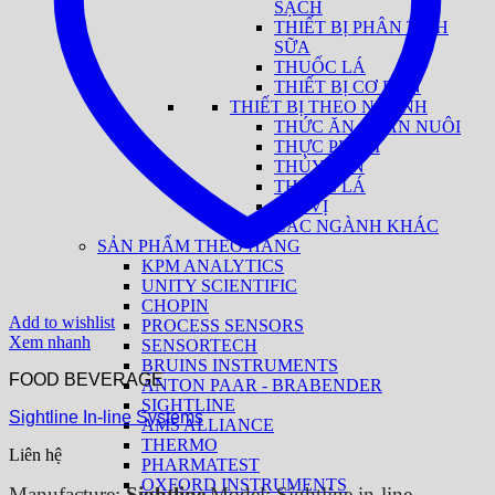
SẠCH
THIẾT BỊ PHÂN TÍCH
SỮA
THUỐC LÁ
THIẾT BỊ CƠ BẢN
THIẾT BỊ THEO NGÀNH
THỨC ĂN CHĂN NUÔI
THỰC PHẨM
THỦY SẢN
THUỐC LÁ
GIA VỊ
CÁC NGÀNH KHÁC
SẢN PHẨM THEO HÃNG
KPM ANALYTICS
UNITY SCIENTIFIC
CHOPIN
Add to wishlist
PROCESS SENSORS
Xem nhanh
SENSORTECH
BRUINS INSTRUMENTS
FOOD BEVERAGE
ANTON PAAR - BRABENDER
SIGHTLINE
Sightline In-line Systems
AMS ALLIANCE
THERMO
Liên hệ
PHARMATEST
OXFORD INSTRUMENTS
Manufacture:
Sightline
Model: Sightline in-line