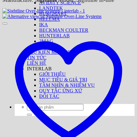
AVIDITY SCIENCE
LANDTEK
BURGHART
HELLMA
IKA
BECKMAN COULTER
HUNTERLAB
2MAG
FREUND
PHỤ KIỆN MÁY NIR
TIN TỨC
LIÊN HỆ
INTERLAB
GIỚI THIỆU
MỤC TIÊU & GIÁ TRỊ
TẦM NHÌN & NHIỆM VỤ
QUY TẮC ỨNG XỬ
ĐỐI TÁC
Tìm
kiếm: