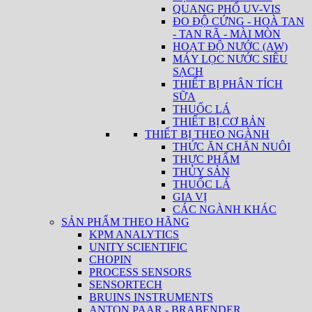
QUANG PHỔ UV-VIS
ĐO ĐỘ CỨNG - HOÀ TAN
- TAN RÃ - MÀI MÒN
HOẠT ĐỘ NƯỚC (AW)
MÁY LỌC NƯỚC SIÊU
SẠCH
THIẾT BỊ PHÂN TÍCH
SỮA
THUỐC LÁ
THIẾT BỊ CƠ BẢN
THIẾT BỊ THEO NGÀNH
THỨC ĂN CHĂN NUÔI
THỰC PHẨM
THỦY SẢN
THUỐC LÁ
GIA VỊ
CÁC NGÀNH KHÁC
SẢN PHẨM THEO HÃNG
KPM ANALYTICS
UNITY SCIENTIFIC
CHOPIN
PROCESS SENSORS
SENSORTECH
BRUINS INSTRUMENTS
ANTON PAAR - BRABENDER