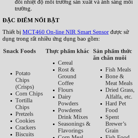
đổi nhiệt độ môi trường sản xuất và ánh sáng môi
trường.
ĐẶC ĐIỂM NỔI BẬT
Thiết bị
MCT460 On-line NIR Smart Sensor
được sử
dụng trong rất nhiều ứng dụng bao gồm:
Snack Foods
Thực phẩm khác
Sản phẩm thức
ăn chăn nuôi
Cereal
Rost &
Fish Meals
Potato
Ground
Bone &
Chips
Coffee
Meat Meals
(Crisps)
Flours
Dried Grass,
Corn Chips
Dairy
Alfalfa, etc.
Tortilla
Powders
Hard Pet
Chips
Powdered
Food
Pretzels
Drink Mixes
Spent
Cookies
Seasonings &
Brewer’s
Crackers
Flavorings
Grain
Biscuits
Corn Meal
Fish Food