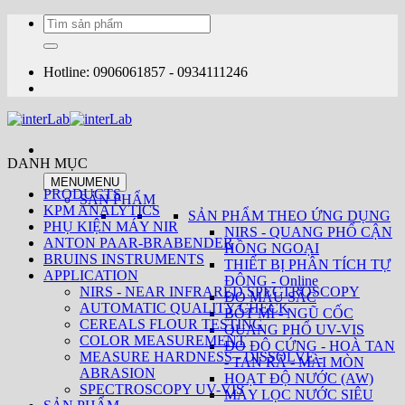
Bỏ
Tìm
qua
kiếm:
nội
dung
Hotline: 0906061857 - 0934111246
DANH MỤC
MENU
MENU
PRODUCTS
SẢN PHẨM
KPM ANALYTICS
SẢN PHẨM THEO ỨNG DỤNG
PHỤ KIỆN MÁY NIR
NIRS - QUANG PHỔ CẬN
ANTON PAAR-BRABENDER
HỒNG NGOẠI
BRUINS INSTRUMENTS
THIẾT BỊ PHÂN TÍCH TỰ
APPLICATION
ĐỘNG - Online
NIRS - NEAR INFRARED SPECTROSCOPY
ĐO MÀU SẮC
AUTOMATIC QUALITY CHECK
BỘT MÌ - NGŨ CỐC
CEREALS FLOUR TESTING
QUANG PHỔ UV-VIS
COLOR MEASUREMENT
ĐO ĐỘ CỨNG - HOÀ TAN
MEASURE HARDNESS - DISSOLVE -
- TAN RÃ - MÀI MÒN
ABRASION
HOẠT ĐỘ NƯỚC (AW)
SPECTROSCOPY UV-VIS
MÁY LỌC NƯỚC SIÊU