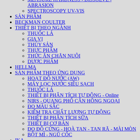
ABRASION
SPECTROSCOPY UV-VIS
SẢN PHẨM
BECKMAN COULTER
THIẾT BỊ THEO NGÀNH
THUỐC LÁ
GIA VỊ
THỦY SẢN
THỰC PHẨM
THỨC ĂN CHĂN NUÔI
DƯỢC PHẨM
HELLMA
SẢN PHẨM THEO ỨNG DỤNG
HOẠT ĐỘ NƯỚC (AW)
MÁY LỌC NƯỚC SIÊU SẠCH
THUỐC LÁ
THIẾT BỊ PHÂN TÍCH TỰ ĐỘNG - Online
NIRS - QUANG PHỔ CẬN HỒNG NGOẠI
ĐO MÀU SẮC
KIỂM TRA CHẤT LƯỢNG TỰ ĐỘNG
THIẾT BỊ PHÂN TÍCH SỮA
THIẾT BỊ CƠ BẢN
ĐO ĐỘ CỨNG - HOÀ TAN - TAN RÃ - MÀI MÒN
BỘT MÌ - NGŨ CỐC