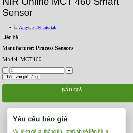
NIR Online MCT 460 Smart
Sensor
Liên hệ
Manufacturer:
Process Sensors
Model: MCT460
NIR
Online
Thêm vào giỏ hàng
MCT
460
BÁO GIÁ
Smart
Sensor
số
lượng
Yêu cầu báo giá
Vui lòng để lại thông tin, InterLab sẽ liên hệ lại