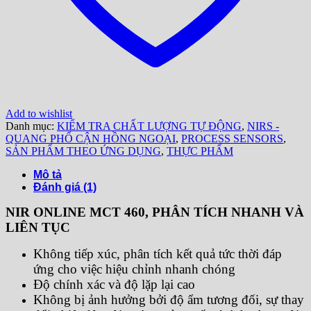
Add to wishlist
Danh mục:
KIỂM TRA CHẤT LƯỢNG TỰ ĐỘNG
,
NIRS -
QUANG PHỔ CẬN HỒNG NGOẠI
,
PROCESS SENSORS
,
SẢN PHẨM THEO ỨNG DỤNG
,
THỰC PHẨM
Mô tả
Đánh giá (1)
NIR ONLINE MCT 460, PHÂN TÍCH NHANH VÀ
LIÊN TỤC
Không tiếp xúc, phân tích kết quả tức thời đáp
ứng cho việc hiệu chỉnh nhanh chóng
Độ chính xác và độ lặp lại cao
Không bị ảnh hưởng bởi độ ẩm tương đối, sự thay