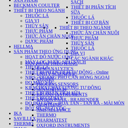
SẢN PHẨM
SẠCH
BECKMAN COULTER
THIẾT BỊ PHÂN TÍCH
THIẾT BỊ THEO NGÀNH
SỮA
THUỐC LÁ
THUỐC LÁ
GIA VỊ
THIẾT BỊ CƠ BẢN
THỦY SẢN
THIẾT BỊ THEO NGÀNH
THỰC PHẨM
THỨC ĂN CHĂN NUÔI
THỨC ĂN CHĂN NUÔI
THỰC PHẨM
DƯỢC PHẨM
THỦY SẢN
HELLMA
THUỐC LÁ
SẢN PHẨM THEO ỨNG DỤNG
GIA VỊ
HOẠT ĐỘ NƯỚC (AW)
CÁC NGÀNH KHÁC
MÁY LỌC NƯỚC SIÊU SẠCH
SẢN PHẨM THEO HÃNG
THUỐC LÁ
KPM ANALYTICS
THIẾT BỊ PHÂN TÍCH TỰ ĐỘNG - Online
UNITY SCIENTIFIC
NIRS - QUANG PHỔ CẬN HỒNG NGOẠI
CHOPIN
ĐO MÀU SẮC
PROCESS SENSORS
KIỂM TRA CHẤT LƯỢNG TỰ ĐỘNG
SENSORTECH
THIẾT BỊ PHÂN TÍCH SỮA
BRUINS INSTRUMENTS
THIẾT BỊ CƠ BẢN
ANTON PAAR - BRABENDER
ĐO ĐỘ CỨNG - HOÀ TAN - TAN RÃ - MÀI MÒN
SIGHTLINE
BỘT MÌ - NGŨ CỐC
AMS ALLIANCE
IKA
THERMO
SAVILLEX
PHARMATEST
THERMO
OXFORD INSTRUMENTS