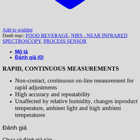
Add to wishlist
Danh mục:
FOOD BEVERAGE
,
NIRS - NEAR INFRARED
SPECTROSCOPY
,
PROCESS SENSOR
Mô tả
Đánh giá (0)
RAPID, CONTINUOUS MEASUREMENTS
Non-contact, continuous on-line measurement for
rapid adjustments
High accuracy and repeatability
Unaffected by relative humidity, changes inproduct
temperature, ambient light and high ambient
temperatures
Đánh giá
Chưa có đánh giá nào.