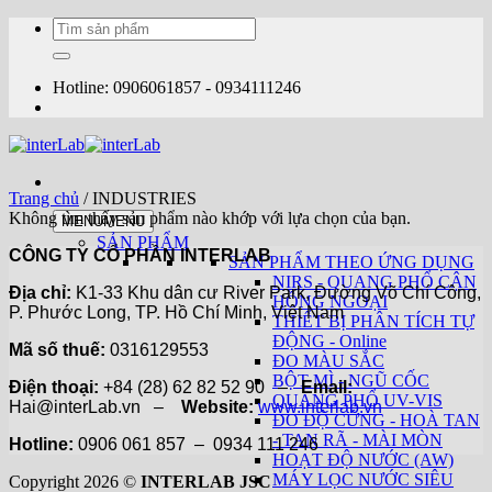
Bỏ
Tìm
qua
kiếm:
nội
dung
Hotline: 0906061857 - 0934111246
Trang chủ
/
INDUSTRIES
Không tìm thấy sản phẩm nào khớp với lựa chọn của bạn.
MENU
MENU
SẢN PHẨM
CÔNG TY CỔ PHẦN INTERLAB
SẢN PHẨM THEO ỨNG DỤNG
NIRS - QUANG PHỔ CẬN
Địa chỉ:
K1-33 Khu dân cư River Park, Đường Võ Chí Công,
HỒNG NGOẠI
P. Phước Long, TP. Hồ Chí Minh, Việt Nam
THIẾT BỊ PHÂN TÍCH TỰ
ĐỘNG - Online
Mã số thuế:
0316129553
ĐO MÀU SẮC
BỘT MÌ - NGŨ CỐC
Điện thoại:
+84 (28) 62 82 52 90 –
Email:
QUANG PHỔ UV-VIS
Hai@interLab.vn –
Website:
www.interlab.vn
ĐO ĐỘ CỨNG - HOÀ TAN
- TAN RÃ - MÀI MÒN
Hotline:
0906 061 857 – 0934 111 246
HOẠT ĐỘ NƯỚC (AW)
MÁY LỌC NƯỚC SIÊU
Copyright 2026 ©
INTERLAB JSC