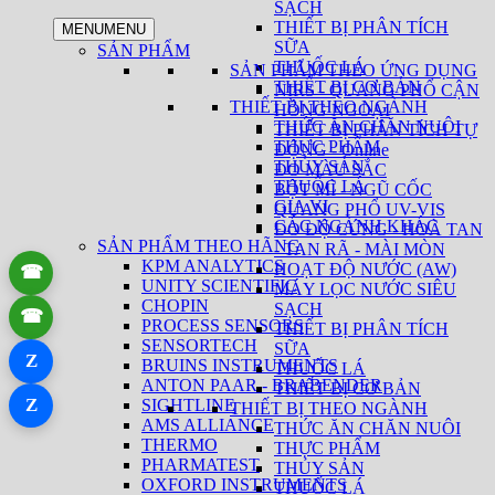
SẠCH
THIẾT BỊ PHÂN TÍCH
MENU
MENU
SỮA
SẢN PHẨM
THUỐC LÁ
SẢN PHẨM THEO ỨNG DỤNG
THIẾT BỊ CƠ BẢN
NIRS - QUANG PHỔ CẬN
THIẾT BỊ THEO NGÀNH
HỒNG NGOẠI
THỨC ĂN CHĂN NUÔI
THIẾT BỊ PHÂN TÍCH TỰ
THỰC PHẨM
ĐỘNG - Online
THỦY SẢN
ĐO MÀU SẮC
THUỐC LÁ
BỘT MÌ - NGŨ CỐC
GIA VỊ
QUANG PHỔ UV-VIS
CÁC NGÀNH KHÁC
ĐO ĐỘ CỨNG - HOÀ TAN
SẢN PHẨM THEO HÃNG
- TAN RÃ - MÀI MÒN
KPM ANALYTICS
HOẠT ĐỘ NƯỚC (AW)
☎
UNITY SCIENTIFIC
MÁY LỌC NƯỚC SIÊU
CHOPIN
SẠCH
☎
PROCESS SENSORS
THIẾT BỊ PHÂN TÍCH
SENSORTECH
SỮA
Z
BRUINS INSTRUMENTS
THUỐC LÁ
ANTON PAAR - BRABENDER
THIẾT BỊ CƠ BẢN
Z
SIGHTLINE
THIẾT BỊ THEO NGÀNH
AMS ALLIANCE
THỨC ĂN CHĂN NUÔI
THERMO
THỰC PHẨM
PHARMATEST
THỦY SẢN
OXFORD INSTRUMENTS
THUỐC LÁ