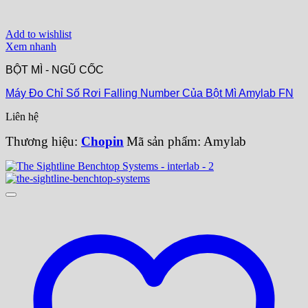
Add to wishlist
Xem nhanh
BỘT MÌ - NGŨ CỐC
Máy Đo Chỉ Số Rơi Falling Number Của Bột Mì Amylab FN
Liên hệ
Thương hiệu:
Chopin
Mã sản phẩm: Amylab