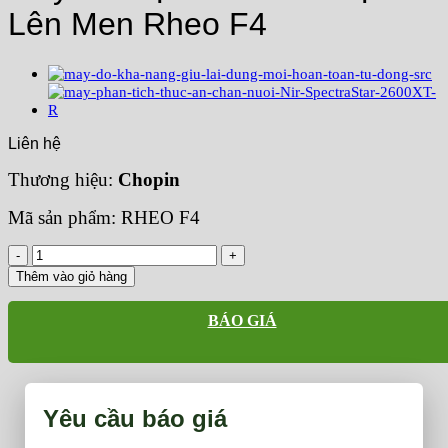
Lên Men Rheo F4
Liên hệ
Thương hiệu:
Chopin
Mã sản phẩm: RHEO F4
Máy
Đo
Thêm vào giỏ hàng
Đặc
Tính
BÁO GIÁ
Của
Bột
Khi
Lên
Men
Yêu cầu báo giá
Rheo
F4