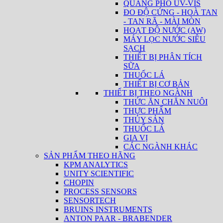
QUANG PHỔ UV-VIS
ĐO ĐỘ CỨNG - HOÀ TAN
- TAN RÃ - MÀI MÒN
HOẠT ĐỘ NƯỚC (AW)
MÁY LỌC NƯỚC SIÊU
SẠCH
THIẾT BỊ PHÂN TÍCH
SỮA
THUỐC LÁ
THIẾT BỊ CƠ BẢN
THIẾT BỊ THEO NGÀNH
THỨC ĂN CHĂN NUÔI
THỰC PHẨM
THỦY SẢN
THUỐC LÁ
GIA VỊ
CÁC NGÀNH KHÁC
SẢN PHẨM THEO HÃNG
KPM ANALYTICS
UNITY SCIENTIFIC
CHOPIN
PROCESS SENSORS
SENSORTECH
BRUINS INSTRUMENTS
ANTON PAAR - BRABENDER