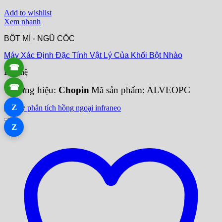
Add to wishlist
Xem nhanh
BỘT MÌ - NGŨ CỐC
Máy Xác Định Đặc Tính Vật Lý Của Khối Bột Nhào
☎
Liên hệ
☎
Thương hiệu:
Chopin
Mã sản phẩm: ALVEOPC
Z
Z