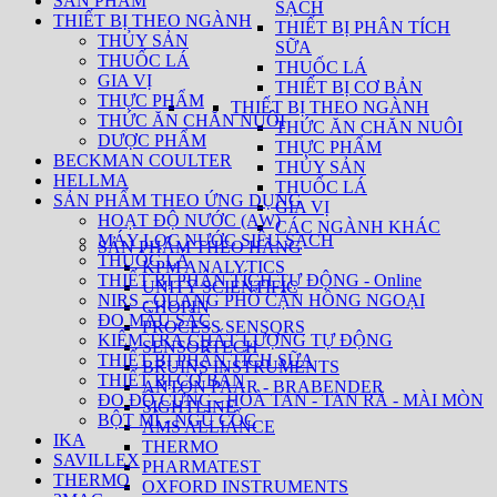
SẢN PHẨM
SẠCH
THIẾT BỊ THEO NGÀNH
THIẾT BỊ PHÂN TÍCH
THỦY SẢN
SỮA
THUỐC LÁ
THUỐC LÁ
GIA VỊ
THIẾT BỊ CƠ BẢN
THỰC PHẨM
THIẾT BỊ THEO NGÀNH
THỨC ĂN CHĂN NUÔI
THỨC ĂN CHĂN NUÔI
DƯỢC PHẨM
THỰC PHẨM
BECKMAN COULTER
THỦY SẢN
HELLMA
THUỐC LÁ
SẢN PHẨM THEO ỨNG DỤNG
GIA VỊ
HOẠT ĐỘ NƯỚC (AW)
CÁC NGÀNH KHÁC
MÁY LỌC NƯỚC SIÊU SẠCH
SẢN PHẨM THEO HÃNG
THUỐC LÁ
KPM ANALYTICS
THIẾT BỊ PHÂN TÍCH TỰ ĐỘNG - Online
UNITY SCIENTIFIC
NIRS - QUANG PHỔ CẬN HỒNG NGOẠI
CHOPIN
ĐO MÀU SẮC
PROCESS SENSORS
KIỂM TRA CHẤT LƯỢNG TỰ ĐỘNG
SENSORTECH
THIẾT BỊ PHÂN TÍCH SỮA
BRUINS INSTRUMENTS
THIẾT BỊ CƠ BẢN
ANTON PAAR - BRABENDER
ĐO ĐỘ CỨNG - HOÀ TAN - TAN RÃ - MÀI MÒN
SIGHTLINE
BỘT MÌ - NGŨ CỐC
AMS ALLIANCE
IKA
THERMO
SAVILLEX
PHARMATEST
THERMO
OXFORD INSTRUMENTS