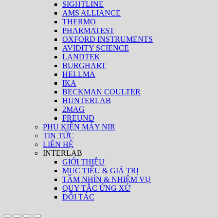
SIGHTLINE
AMS ALLIANCE
THERMO
PHARMATEST
OXFORD INSTRUMENTS
AVIDITY SCIENCE
LANDTEK
BURGHART
HELLMA
IKA
BECKMAN COULTER
HUNTERLAB
2MAG
FREUND
PHỤ KIỆN MÁY NIR
TIN TỨC
LIÊN HỆ
INTERLAB
GIỚI THIỆU
MỤC TIÊU & GIÁ TRỊ
TẦM NHÌN & NHIỆM VỤ
QUY TẮC ỨNG XỬ
ĐỐI TÁC