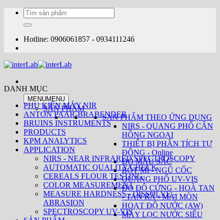
Bỏ
Tìm
qua
kiếm:
nội
dung
Hotline: 0906061857 - 0934111246
DANH MỤC
MENU
MENU
PHỤ KIỆN MÁY NIR
SẢN PHẨM
ANTON PAAR-BRABENDER
SẢN PHẨM THEO ỨNG DỤNG
BRUINS INSTRUMENTS
NIRS - QUANG PHỔ CẬN
PRODUCTS
HỒNG NGOẠI
KPM ANALYTICS
THIẾT BỊ PHÂN TÍCH TỰ
APPLICATION
ĐỘNG - Online
NIRS - NEAR INFRARED SPECTROSCOPY
ĐO MÀU SẮC
AUTOMATIC QUALITY CHECK
BỘT MÌ - NGŨ CỐC
CEREALS FLOUR TESTING
QUANG PHỔ UV-VIS
COLOR MEASUREMENT
ĐO ĐỘ CỨNG - HOÀ TAN
MEASURE HARDNESS - DISSOLVE -
- TAN RÃ - MÀI MÒN
ABRASION
HOẠT ĐỘ NƯỚC (AW)
SPECTROSCOPY UV-VIS
MÁY LỌC NƯỚC SIÊU