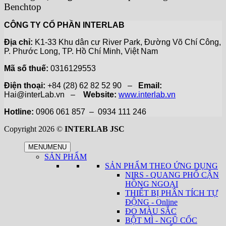
Benchtop
CÔNG TY CỔ PHẦN INTERLAB
Địa chỉ:
K1-33 Khu dân cư River Park, Đường Võ Chí Công,
P. Phước Long, TP. Hồ Chí Minh, Việt Nam
Mã số thuế:
0316129553
Điện thoại:
+84 (28) 62 82 52 90 –
Email:
Hai@interLab.vn –
Website:
www.interlab.vn
Hotline:
0906 061 857 – 0934 111 246
Copyright 2026 ©
INTERLAB JSC
MENU
MENU
SẢN PHẨM
SẢN PHẨM THEO ỨNG DỤNG
NIRS - QUANG PHỔ CẬN
HỒNG NGOẠI
THIẾT BỊ PHÂN TÍCH TỰ
ĐỘNG - Online
ĐO MÀU SẮC
BỘT MÌ - NGŨ CỐC