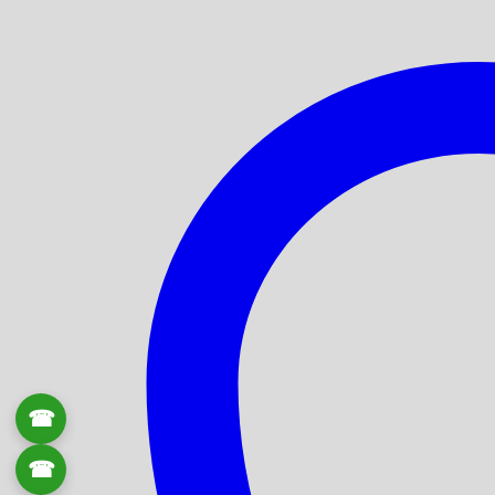
☎
0906 061 857
☎
0934 111 246