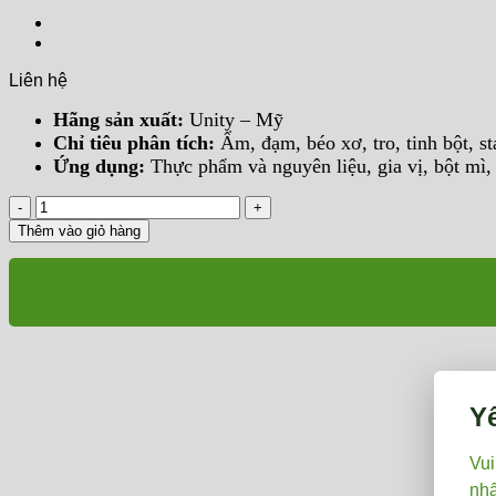
Liên hệ
Hãng sản xuất:
Unity – Mỹ
Chỉ tiêu phân tích:
Ẩm, đạm, béo xơ, tro, tinh bột, st
Ứng dụng:
Thực phẩm và nguyên liệu, gia vị, bột mì,
MÁY
PHÂN
Thêm vào giỏ hàng
TÍCH
NGUYÊN
LIỆU
THỰC
PHẨM
SpectraStar
XT-
F
số
Y
lượng
Vui
nhấ