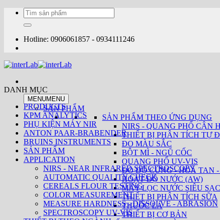
Bỏ
Tìm
qua
kiếm:
nội
dung
Hotline: 0906061857 - 0934111246
DANH MỤC
MENU
MENU
PRODUCTS
SẢN PHẨM
KPM ANALYTICS
SẢN PHẨM THEO ỨNG DỤNG
PHỤ KIỆN MÁY NIR
NIRS - QUANG PHỔ CẬN 
ANTON PAAR-BRABENDER
THIẾT BỊ PHÂN TÍCH TỰ Đ
BRUINS INSTRUMENTS
ĐO MÀU SẮC
SẢN PHẨM
BỘT MÌ - NGŨ CỐC
APPLICATION
QUANG PHỔ UV-VIS
NIRS - NEAR INFRARED SPECTROSCOPY
ĐO ĐỘ CỨNG - HOÀ TAN -
AUTOMATIC QUALITY CHECK
HOẠT ĐỘ NƯỚC (AW)
CEREALS FLOUR TESTING
MÁY LỌC NƯỚC SIÊU SẠ
COLOR MEASUREMENT
THIẾT BỊ PHÂN TÍCH SỮA
MEASURE HARDNESS - DISSOLVE - ABRASION
THUỐC LÁ
SPECTROSCOPY UV-VIS
THIẾT BỊ CƠ BẢN