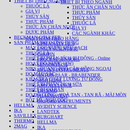
THIẾT BỊ THEO NGÀNH
THIẾT BỊ THEO NGÀNH
THUỐC LÁ
THỨC ĂN CHĂN NUÔI
GIA VỊ
THỰC PHẨM
THỦY SẢN
THỦY SẢN
THỰC PHẨM
THUỐC LÁ
THỨC ĂN CHĂN NUÔI
GIA VỊ
DƯỢC PHẨM
CÁC NGÀNH KHÁC
BECKMAN COULTER
SẢN PHẨM THEO HÃNG
SẢN PHẨM THEO ỨNG DỤNG
KPM ANALYTICS
MÁY LỌC NƯỚC SIÊU SẠCH
UNITY SCIENTIFIC
THUỐC LÁ
CHOPIN
THIẾT BỊ PHÂN TÍCH TỰ ĐỘNG - Online
PROCESS SENSORS
HOẠT ĐỘ NƯỚC (AW)
SENSORTECH
NIRS - QUANG PHỔ CẬN HỒNG NGOẠI
BRUINS INSTRUMENTS
ĐO MÀU SẮC
ANTON PAAR - BRABENDER
KIỂM TRA CHẤT LƯỢNG TỰ ĐỘNG
SIGHTLINE
THIẾT BỊ PHÂN TÍCH SỮA
AMS ALLIANCE
THIẾT BỊ CƠ BẢN
THERMO
ĐO ĐỘ CỨNG - HOÀ TAN - TAN RÃ - MÀI MÒN
PHARMATEST
BỘT MÌ - NGŨ CỐC
OXFORD INSTRUMENTS
HELLMA
AVIDITY SCIENCE
IKA
LANDTEK
SAVILLEX
BURGHART
THERMO
HELLMA
2MAG
IKA