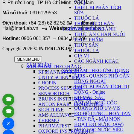
SẠCH
P. Phước Long, TP. Hồ Chí Minh, Việt Nam
THIẾT BỊ PHÂN TÍCH
Mã số thuế:
0316129553
SỮA
THUỐC LÁ
Điện thoại:
+84 (28) 62 82 52 90 –
Email:
THIẾT BỊ CƠ BẢN
Hai@interLab.vn –
Website:
www.interlab.vn
THIẾT BỊ THEO NGÀNH
THỨC ĂN CHĂN NUÔI
Hotline:
0906 061 857 – 0934 111 246
THỰC PHẨM
THỦY SẢN
Copyright 2026 ©
INTERLAB JSC
THUỐC LÁ
GIA VỊ
MENU
MENU
CÁC NGÀNH KHÁC
SẢN PHẨM
SẢN PHẨM THEO HÃNG
SẢN PHẨM THEO ỨNG DỤNG
KPM ANALYTICS
NIRS - QUANG PHỔ CẬN
UNITY SCIENTIFIC
HỒNG NGOẠI
CHOPIN
THIẾT BỊ PHÂN TÍCH TỰ
PROCESS SENSORS
ĐỘNG - Online
SENSORTECH
ĐO MÀU SẮC
BRUINS INSTRUMENTS
☎
BỘT MÌ - NGŨ CỐC
ANTON PAAR - BRABENDER
QUANG PHỔ UV-VIS
SIGHTLINE
☎
ĐO ĐỘ CỨNG - HOÀ TAN
AMS ALLIANCE
- TAN RÃ - MÀI MÒN
THERMO
Z
HOẠT ĐỘ NƯỚC (AW)
PHARMATEST
MÁY LỌC NƯỚC SIÊU
OXFORD INSTRUMENTS