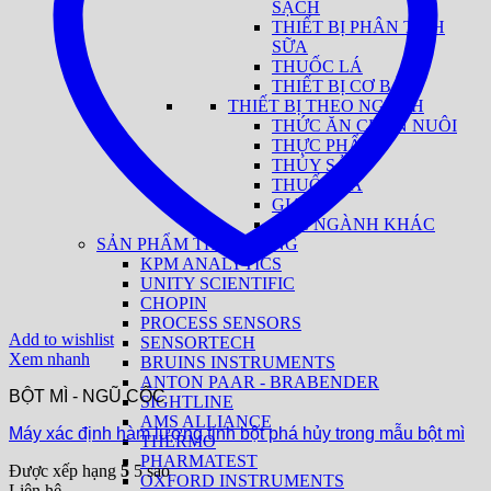
SẠCH
THIẾT BỊ PHÂN TÍCH
SỮA
THUỐC LÁ
THIẾT BỊ CƠ BẢN
THIẾT BỊ THEO NGÀNH
THỨC ĂN CHĂN NUÔI
THỰC PHẨM
THỦY SẢN
THUỐC LÁ
GIA VỊ
CÁC NGÀNH KHÁC
SẢN PHẨM THEO HÃNG
KPM ANALYTICS
UNITY SCIENTIFIC
CHOPIN
PROCESS SENSORS
Add to wishlist
SENSORTECH
Xem nhanh
BRUINS INSTRUMENTS
ANTON PAAR - BRABENDER
BỘT MÌ - NGŨ CỐC
SIGHTLINE
AMS ALLIANCE
Máy xác định hàm lượng tinh bột phá hủy trong mẫu bột mì
THERMO
PHARMATEST
Được xếp hạng
5
5 sao
OXFORD INSTRUMENTS
Liên hệ