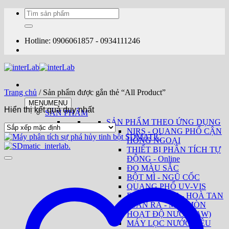
Bỏ
Tìm
qua
kiếm:
nội
dung
Hotline: 0906061857 - 0934111246
Trang chủ
/
Sản phẩm được gắn thẻ “All Product”
MENU
MENU
Hiển thị kết quả duy nhất
SẢN PHẨM
SẢN PHẨM THEO ỨNG DỤNG
NIRS - QUANG PHỔ CẬN
HỒNG NGOẠI
THIẾT BỊ PHÂN TÍCH TỰ
ĐỘNG - Online
ĐO MÀU SẮC
BỘT MÌ - NGŨ CỐC
QUANG PHỔ UV-VIS
ĐO ĐỘ CỨNG - HOÀ TAN
- TAN RÃ - MÀI MÒN
HOẠT ĐỘ NƯỚC (AW)
MÁY LỌC NƯỚC SIÊU