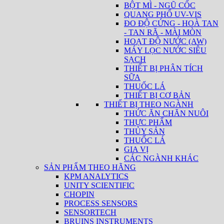
BỘT MÌ - NGŨ CỐC
QUANG PHỔ UV-VIS
ĐO ĐỘ CỨNG - HOÀ TAN
- TAN RÃ - MÀI MÒN
HOẠT ĐỘ NƯỚC (AW)
MÁY LỌC NƯỚC SIÊU
SẠCH
THIẾT BỊ PHÂN TÍCH
SỮA
THUỐC LÁ
THIẾT BỊ CƠ BẢN
THIẾT BỊ THEO NGÀNH
THỨC ĂN CHĂN NUÔI
THỰC PHẨM
THỦY SẢN
THUỐC LÁ
GIA VỊ
CÁC NGÀNH KHÁC
SẢN PHẨM THEO HÃNG
KPM ANALYTICS
UNITY SCIENTIFIC
CHOPIN
PROCESS SENSORS
SENSORTECH
BRUINS INSTRUMENTS