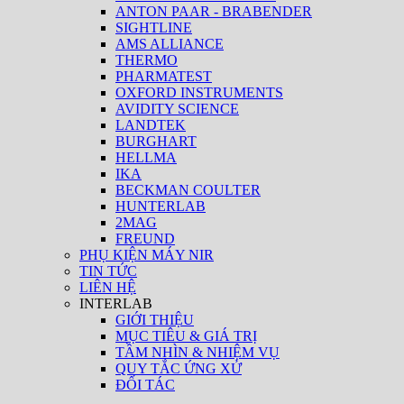
ANTON PAAR - BRABENDER
SIGHTLINE
AMS ALLIANCE
THERMO
PHARMATEST
OXFORD INSTRUMENTS
AVIDITY SCIENCE
LANDTEK
BURGHART
HELLMA
IKA
BECKMAN COULTER
HUNTERLAB
2MAG
FREUND
PHỤ KIỆN MÁY NIR
TIN TỨC
LIÊN HỆ
INTERLAB
GIỚI THIỆU
MỤC TIÊU & GIÁ TRỊ
TẦM NHÌN & NHIỆM VỤ
QUY TẮC ỨNG XỬ
ĐỐI TÁC