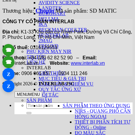
AVIDITY SCIENCE
LANDTEK
Thương hiệu:
Chopin
Mã sản phẩm: SD MATIC
BURGHART
HELLMA
CÔNG TY CỔ PHẦN INTERLAB
IKA
BECKMAN COULTER
Địa chỉ:
K1-33 Khu dân cư River Park, Đường Võ Chí Công,
HUNTERLAB
P. Phước Long, TP. Hồ Chí Minh, Việt Nam
2MAG
FREUND
Mã số thuế:
0316129553
☎
PHỤ KIỆN MÁY NIR
TIN TỨC
Điện thoại:
+84 (28) 62 82 52 90 –
Email:
☎
LIÊN HỆ
Hai@interLab.vn –
Website:
www.interlab.vn
INTERLAB
GIỚI THIỆU
Hotline:
0906 061 857 – 0934 111 246
Z
MỤC TIÊU & GIÁ TRỊ
Copyright 2026 ©
INTERLAB JSC
TẦM NHÌN & NHIỆM VỤ
Z
QUY TẮC ỨNG XỬ
MENU
MENU
ĐỐI TÁC
SẢN PHẨM
Tìm
SẢN PHẨM THEO ỨNG DỤNG
kiếm:
NIRS - QUANG PHỔ CẬN
HỒNG NGOẠI
THIẾT BỊ PHÂN TÍCH TỰ
ĐỘNG - Online
ĐO MÀU SẮC