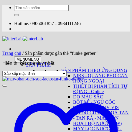
Bỏ
Tìm
qua
kiếm:
nội
dung
Hotline: 0906061857 - 0934111246
Trang chủ
/
Sản phẩm được gắn thẻ “funke gerber”
MENU
MENU
Hiển thị kết quả duy nhất
SẢN PHẨM
SẢN PHẨM THEO ỨNG DỤNG
NIRS - QUANG PHỔ CẬN
HỒNG NGOẠI
THIẾT BỊ PHÂN TÍCH TỰ
ĐỘNG - Online
ĐO MÀU SẮC
BỘT MÌ - NGŨ CỐC
QUANG PHỔ UV-VIS
ĐO ĐỘ CỨNG - HOÀ TAN
- TAN RÃ - MÀI MÒN
HOẠT ĐỘ NƯỚC (AW)
MÁY LỌC NƯỚC SIÊU