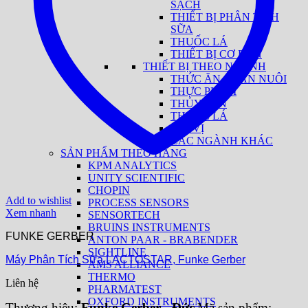
SẠCH
THIẾT BỊ PHÂN TÍCH
SỮA
THUỐC LÁ
THIẾT BỊ CƠ BẢN
THIẾT BỊ THEO NGÀNH
THỨC ĂN CHĂN NUÔI
THỰC PHẨM
THỦY SẢN
THUỐC LÁ
GIA VỊ
CÁC NGÀNH KHÁC
SẢN PHẨM THEO HÃNG
KPM ANALYTICS
UNITY SCIENTIFIC
CHOPIN
Add to wishlist
PROCESS SENSORS
Xem nhanh
SENSORTECH
BRUINS INSTRUMENTS
FUNKE GERBER
ANTON PAAR - BRABENDER
SIGHTLINE
Máy Phân Tích Sữa LACTOSTAR, Funke Gerber
AMS ALLIANCE
THERMO
Liên hệ
PHARMATEST
OXFORD INSTRUMENTS
Thương hiệu:
Funke Gerber - Đức
Mã sản phẩm: