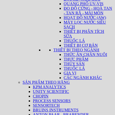
QUANG PHỔ UV-VIS
ĐO ĐỘ CỨNG - HOÀ TAN
- TAN RÃ - MÀI MÒN
HOẠT ĐỘ NƯỚC (AW)
MÁY LỌC NƯỚC SIÊU
SẠCH
THIẾT BỊ PHÂN TÍCH
SỮA
THUỐC LÁ
THIẾT BỊ CƠ BẢN
THIẾT BỊ THEO NGÀNH
THỨC ĂN CHĂN NUÔI
THỰC PHẨM
THỦY SẢN
THUỐC LÁ
GIA VỊ
CÁC NGÀNH KHÁC
SẢN PHẨM THEO HÃNG
KPM ANALYTICS
UNITY SCIENTIFIC
CHOPIN
PROCESS SENSORS
SENSORTECH
BRUINS INSTRUMENTS
ANTON PAAR - BRABENDER