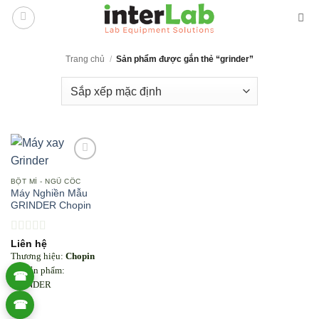
Bỏ
qua
nội
Trang chủ
/
Sản phẩm được gắn thẻ “grinder”
dung
Add to
wishlist
BỘT MÌ - NGŨ CỐC
Máy Nghiền Mẫu
GRINDER Chopin
Được xếp
Liên hệ
hạng
5
5 sao
Thương hiệu:
Chopin
Mã sản phẩm:
☎
GRINDER
☎