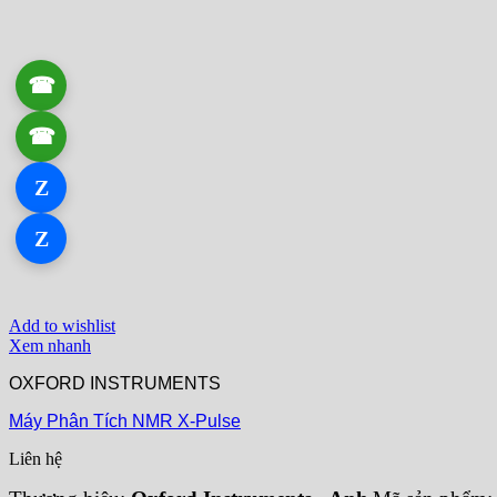
☎
0906 061 857
☎
0934 111 246
Z
Zalo 1
Z
Zalo 2
Add to wishlist
Xem nhanh
OXFORD INSTRUMENTS
Máy Phân Tích NMR X-Pulse
Liên hệ