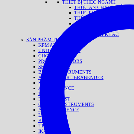
THIẾT BỊ THEO NGÀNH
THỨC ĂN CHĂN NUÔI
THỰC PHẨM
THỦY SẢN
THUỐC LÁ
GIA VỊ
CÁC NGÀNH KHÁC
SẢN PHẨM THEO HÃNG
KPM ANALYTICS
UNITY SCIENTIFIC
CHOPIN
PROCESS SENSORS
SENSORTECH
BRUINS INSTRUMENTS
ANTON PAAR - BRABENDER
SIGHTLINE
AMS ALLIANCE
THERMO
PHARMATEST
OXFORD INSTRUMENTS
AVIDITY SCIENCE
LANDTEK
BURGHART
HELLMA
IKA