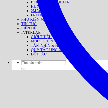
BECKMAN COULTER
HUNTERLAB
2MAG
FREUND
PHỤ KIỆN MÁY NIR
TIN TỨC
LIÊN HỆ
INTERLAB
GIỚI THIỆU
MỤC TIÊU & GIÁ TRỊ
TẦM NHÌN & NHIỆM VỤ
QUY TẮC ỨNG XỬ
ĐỐI TÁC
Tìm
kiếm: