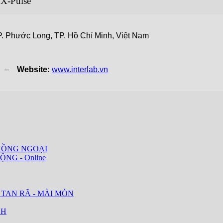
 X-Pulse
. Phước Long, TP. Hồ Chí Minh, Việt Nam
vn –
Website:
www.interlab.vn
HỒNG NGOẠI
ỘNG - Online
 TAN RÃ - MÀI MÒN
CH