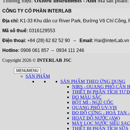
Thương hiệu:
Oxford Instruments - Anh
Mã sản phẩm:
CÔNG TY CỔ PHẦN INTERLAB
Địa chỉ:
K1-33 Khu dân cư River Park, Đường Võ Chí Công, P
Mã số thuế:
0316129553
Điện thoại:
+84 (28) 62 82 52 90 –
Email:
Hai@interLab.
Hotline:
0906 061 857 – 0934 111 246
Copyright 2026 ©
INTERLAB JSC
MENU
MENU
SẢN PHẨM
SẢN PHẨM THEO ỨNG DỤNG
NIRS - QUANG PHỔ CẬN 
THIẾT BỊ PHÂN TÍCH TỰ Đ
ĐO MÀU SẮC
BỘT MÌ - NGŨ CỐC
QUANG PHỔ UV-VIS
ĐO ĐỘ CỨNG - HOÀ TAN -
HOẠT ĐỘ NƯỚC (AW)
MÁY LỌC NƯỚC SIÊU SẠ
THIẾT BỊ PHÂN TÍCH SỮA