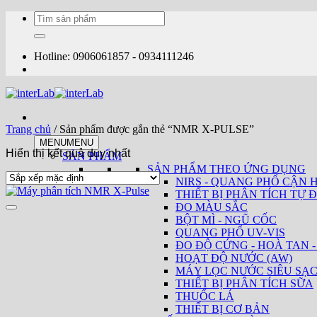
Bỏ
Tìm
qua
kiếm:
nội
dung
Hotline: 0906061857 - 0934111246
Trang chủ
/
Sản phẩm được gắn thẻ “NMR X-PULSE”
MENU
MENU
Hiển thị kết quả duy nhất
SẢN PHẨM
SẢN PHẨM THEO ỨNG DỤNG
NIRS - QUANG PHỔ CẬN 
THIẾT BỊ PHÂN TÍCH TỰ Đ
ĐO MÀU SẮC
BỘT MÌ - NGŨ CỐC
QUANG PHỔ UV-VIS
ĐO ĐỘ CỨNG - HOÀ TAN -
HOẠT ĐỘ NƯỚC (AW)
MÁY LỌC NƯỚC SIÊU SẠ
THIẾT BỊ PHÂN TÍCH SỮA
THUỐC LÁ
THIẾT BỊ CƠ BẢN