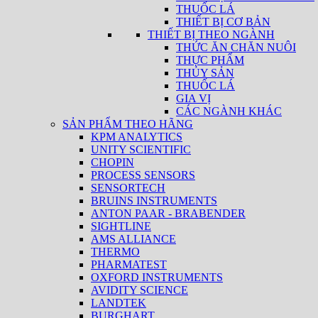
THUỐC LÁ
THIẾT BỊ CƠ BẢN
THIẾT BỊ THEO NGÀNH
THỨC ĂN CHĂN NUÔI
THỰC PHẨM
THỦY SẢN
THUỐC LÁ
GIA VỊ
CÁC NGÀNH KHÁC
SẢN PHẨM THEO HÃNG
KPM ANALYTICS
UNITY SCIENTIFIC
CHOPIN
PROCESS SENSORS
SENSORTECH
BRUINS INSTRUMENTS
ANTON PAAR - BRABENDER
SIGHTLINE
AMS ALLIANCE
THERMO
PHARMATEST
OXFORD INSTRUMENTS
AVIDITY SCIENCE
LANDTEK
BURGHART