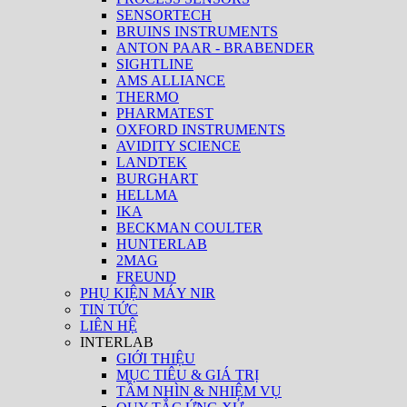
SENSORTECH
BRUINS INSTRUMENTS
ANTON PAAR - BRABENDER
SIGHTLINE
AMS ALLIANCE
THERMO
PHARMATEST
OXFORD INSTRUMENTS
AVIDITY SCIENCE
LANDTEK
BURGHART
HELLMA
IKA
BECKMAN COULTER
HUNTERLAB
2MAG
FREUND
PHỤ KIỆN MÁY NIR
TIN TỨC
LIÊN HỆ
INTERLAB
GIỚI THIỆU
MỤC TIÊU & GIÁ TRỊ
TẦM NHÌN & NHIỆM VỤ