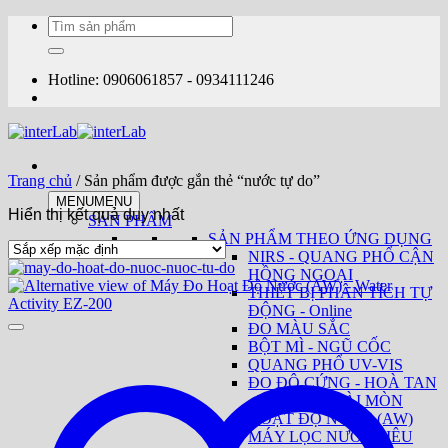
Bỏ
Tìm
qua
kiếm:
nội
dung
Hotline: 0906061857 - 0934111246
Trang chủ
/
Sản phẩm được gắn thẻ “nước tự do”
MENU
MENU
Hiển thị kết quả duy nhất
SẢN PHẨM
SẢN PHẨM THEO ỨNG DỤNG
NIRS - QUANG PHỔ CẬN
HỒNG NGOẠI
THIẾT BỊ PHÂN TÍCH TỰ
ĐỘNG - Online
ĐO MÀU SẮC
BỘT MÌ - NGŨ CỐC
QUANG PHỔ UV-VIS
ĐO ĐỘ CỨNG - HOÀ TAN
- TAN RÃ - MÀI MÒN
HOẠT ĐỘ NƯỚC (AW)
MÁY LỌC NƯỚC SIÊU