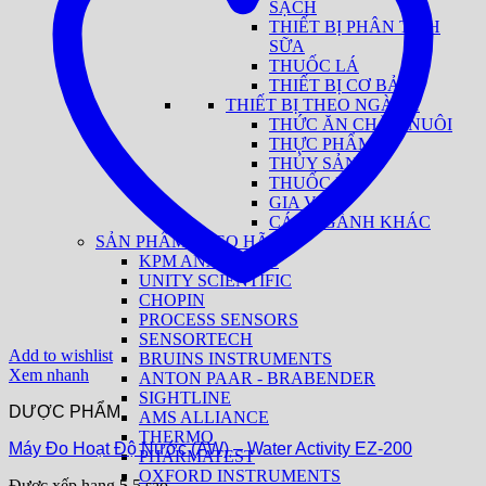
SẠCH
THIẾT BỊ PHÂN TÍCH
SỮA
THUỐC LÁ
THIẾT BỊ CƠ BẢN
THIẾT BỊ THEO NGÀNH
THỨC ĂN CHĂN NUÔI
THỰC PHẨM
THỦY SẢN
THUỐC LÁ
GIA VỊ
CÁC NGÀNH KHÁC
SẢN PHẨM THEO HÃNG
KPM ANALYTICS
UNITY SCIENTIFIC
CHOPIN
PROCESS SENSORS
SENSORTECH
Add to wishlist
BRUINS INSTRUMENTS
Xem nhanh
ANTON PAAR - BRABENDER
SIGHTLINE
DƯỢC PHẨM
AMS ALLIANCE
THERMO
Máy Đo Hoạt Độ Nước (AW) – Water Activity EZ-200
PHARMATEST
OXFORD INSTRUMENTS
Được xếp hạng
5
5 sao