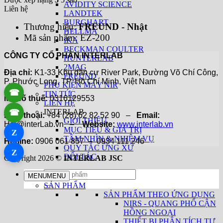
AVIDITY SCIENCE
Liên hệ
LANDTEK
BURGHART
Thương hiệu:
FREUND - Nhật
HELLMA
Mã sản phẩm: EZ-200
IKA
BECKMAN COULTER
CÔNG TY CỔ PHẦN INTERLAB
HUNTERLAB
2MAG
Địa chỉ:
K1-33 Khu dân cư River Park, Đường Võ Chí Công,
FREUND
P. Phước Long, TP. Hồ Chí Minh, Việt Nam
PHỤ KIỆN MÁY NIR
☎
TIN TỨC
Mã số thuế:
0316129553
LIÊN HỆ
INTERLAB
☎
Điện thoại:
+84 (28) 62 82 52 90 –
Email:
GIỚI THIỆU
Hai@interLab.vn –
Website:
www.interlab.vn
MỤC TIÊU & GIÁ TRỊ
Z
TẦM NHÌN & NHIỆM VỤ
Hotline:
0906 061 857 – 0934 111 246
QUY TẮC ỨNG XỬ
Z
ĐỐI TÁC
Copyright 2026 ©
INTERLAB JSC
Tìm
MENU
MENU
kiếm:
SẢN PHẨM
SẢN PHẨM THEO ỨNG DỤNG
NIRS - QUANG PHỔ CẬN
HỒNG NGOẠI
THIẾT BỊ PHÂN TÍCH TỰ