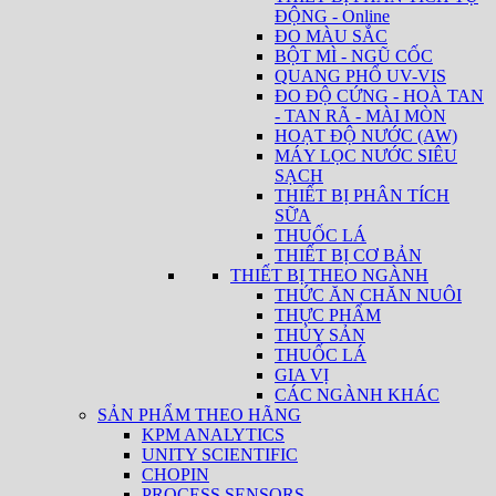
ĐỘNG - Online
ĐO MÀU SẮC
BỘT MÌ - NGŨ CỐC
QUANG PHỔ UV-VIS
ĐO ĐỘ CỨNG - HOÀ TAN
- TAN RÃ - MÀI MÒN
HOẠT ĐỘ NƯỚC (AW)
MÁY LỌC NƯỚC SIÊU
SẠCH
THIẾT BỊ PHÂN TÍCH
SỮA
THUỐC LÁ
THIẾT BỊ CƠ BẢN
THIẾT BỊ THEO NGÀNH
THỨC ĂN CHĂN NUÔI
THỰC PHẨM
THỦY SẢN
THUỐC LÁ
GIA VỊ
CÁC NGÀNH KHÁC
SẢN PHẨM THEO HÃNG
KPM ANALYTICS
UNITY SCIENTIFIC
CHOPIN
PROCESS SENSORS