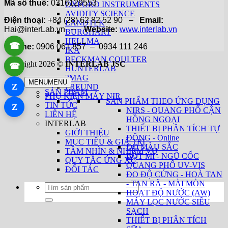
Mã số thuế:
0316129553
OXFORD INSTRUMENTS
AVIDITY SCIENCE
Điện thoại:
+84 (28) 62 82 52 90 –
Email:
LANDTEK
Hai@interLab.vn –
Website:
www.interlab.vn
BURGHART
HELLMA
☎
Hotline:
0906 061 857 – 0934 111 246
IKA
BECKMAN COULTER
Copyright 2026 ©
INTERLAB JSC
☎
HUNTERLAB
2MAG
MENU
MENU
Z
FREUND
SẢN PHẨM
PHỤ KIỆN MÁY NIR
SẢN PHẨM THEO ỨNG DỤNG
TIN TỨC
Z
NIRS - QUANG PHỔ CẬN
LIÊN HỆ
HỒNG NGOẠI
INTERLAB
THIẾT BỊ PHÂN TÍCH TỰ
GIỚI THIỆU
ĐỘNG - Online
MỤC TIÊU & GIÁ TRỊ
ĐO MÀU SẮC
TẦM NHÌN & NHIỆM VỤ
BỘT MÌ - NGŨ CỐC
QUY TẮC ỨNG XỬ
QUANG PHỔ UV-VIS
ĐỐI TÁC
ĐO ĐỘ CỨNG - HOÀ TAN
- TAN RÃ - MÀI MÒN
Tìm
HOẠT ĐỘ NƯỚC (AW)
kiếm:
MÁY LỌC NƯỚC SIÊU
SẠCH
THIẾT BỊ PHÂN TÍCH