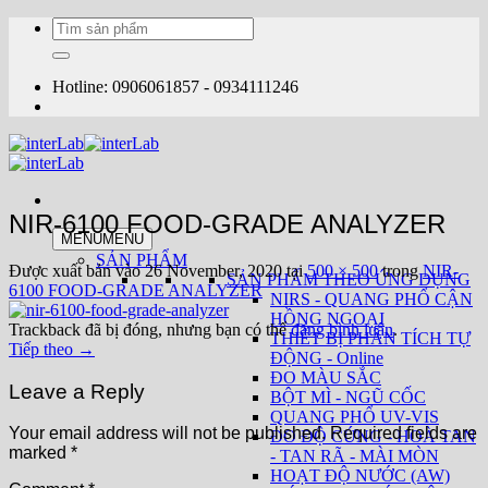
Bỏ
Tìm
qua
kiếm:
nội
dung
Hotline: 0906061857 - 0934111246
NIR-6100 FOOD-GRADE ANALYZER
MENU
MENU
SẢN PHẨM
Được xuất bản vào
26 November, 2020
tại
500 × 500
trong
NIR-
SẢN PHẨM THEO ỨNG DỤNG
6100 FOOD-GRADE ANALYZER
NIRS - QUANG PHỔ CẬN
HỒNG NGOẠI
Trackback đã bị đóng, nhưng bạn có thể
đăng bình luận
.
THIẾT BỊ PHÂN TÍCH TỰ
Tiếp theo
→
ĐỘNG - Online
ĐO MÀU SẮC
Leave a Reply
BỘT MÌ - NGŨ CỐC
QUANG PHỔ UV-VIS
Your email address will not be published.
Required fields are
ĐO ĐỘ CỨNG - HOÀ TAN
marked
*
- TAN RÃ - MÀI MÒN
HOẠT ĐỘ NƯỚC (AW)