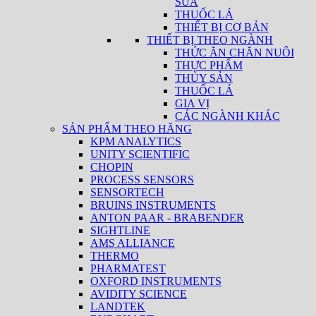
SỮA
THUỐC LÁ
THIẾT BỊ CƠ BẢN
THIẾT BỊ THEO NGÀNH
THỨC ĂN CHĂN NUÔI
THỰC PHẨM
THỦY SẢN
THUỐC LÁ
GIA VỊ
CÁC NGÀNH KHÁC
SẢN PHẨM THEO HÃNG
KPM ANALYTICS
UNITY SCIENTIFIC
CHOPIN
PROCESS SENSORS
SENSORTECH
BRUINS INSTRUMENTS
ANTON PAAR - BRABENDER
SIGHTLINE
AMS ALLIANCE
THERMO
PHARMATEST
OXFORD INSTRUMENTS
AVIDITY SCIENCE
LANDTEK