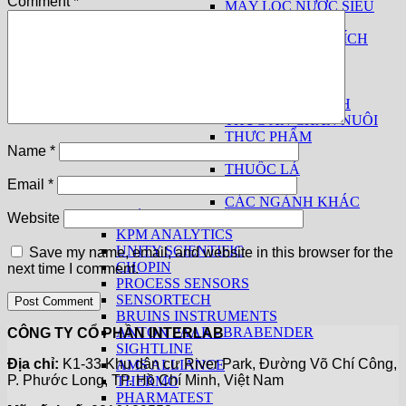
Comment
*
MÁY LỌC NƯỚC SIÊU
SẠCH
THIẾT BỊ PHÂN TÍCH
SỮA
THUỐC LÁ
THIẾT BỊ CƠ BẢN
THIẾT BỊ THEO NGÀNH
THỨC ĂN CHĂN NUÔI
THỰC PHẨM
Name
*
THỦY SẢN
THUỐC LÁ
Email
*
GIA VỊ
CÁC NGÀNH KHÁC
SẢN PHẨM THEO HÃNG
Website
KPM ANALYTICS
UNITY SCIENTIFIC
Save my name, email, and website in this browser for the
CHOPIN
next time I comment.
PROCESS SENSORS
SENSORTECH
BRUINS INSTRUMENTS
ANTON PAAR - BRABENDER
CÔNG TY CỔ PHẦN INTERLAB
SIGHTLINE
Địa chỉ:
K1-33 Khu dân cư River Park, Đường Võ Chí Công,
AMS ALLIANCE
P. Phước Long, TP. Hồ Chí Minh, Việt Nam
THERMO
PHARMATEST