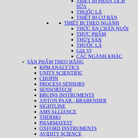
THIẾT BỊ PHÂN TÍCH
SỮA
THUỐC LÁ
THIẾT BỊ CƠ BẢN
THIẾT BỊ THEO NGÀNH
THỨC ĂN CHĂN NUÔI
THỰC PHẨM
THỦY SẢN
THUỐC LÁ
GIA VỊ
CÁC NGÀNH KHÁC
SẢN PHẨM THEO HÃNG
KPM ANALYTICS
UNITY SCIENTIFIC
CHOPIN
PROCESS SENSORS
SENSORTECH
BRUINS INSTRUMENTS
ANTON PAAR - BRABENDER
SIGHTLINE
AMS ALLIANCE
THERMO
PHARMATEST
OXFORD INSTRUMENTS
AVIDITY SCIENCE