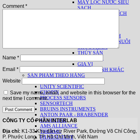
MÁY LỌC NƯỚC SIÊU
Comment
*
SẠCH
THIẾT BỊ PHÂN TÍCH
SỮA
THUỐC LÁ
THIẾT BỊ CƠ BẢN
THIẾT BỊ THEO NGÀNH
THỨC ĂN CHĂN NUÔI
THỰC PHẨM
THỦY SẢN
Name
*
THUỐC LÁ
GIA VỊ
Email
*
CÁC NGÀNH KHÁC
SẢN PHẨM THEO HÃNG
KPM ANALYTICS
Website
UNITY SCIENTIFIC
CHOPIN
Save my name, email, and website in this browser for the
PROCESS SENSORS
next time I comment.
SENSORTECH
BRUINS INSTRUMENTS
ANTON PAAR - BRABENDER
SIGHTLINE
CÔNG TY CỔ PHẦN INTERLAB
AMS ALLIANCE
Địa chỉ:
K1-33 Khu dân cư River Park, Đường Võ Chí Công,
THERMO
P. Phước Long, TP. Hồ Chí Minh, Việt Nam
PHARMATEST