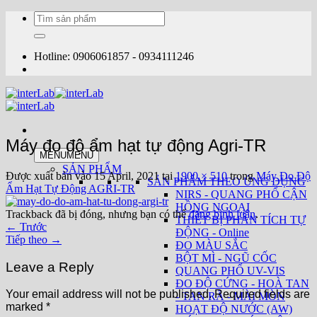
Bỏ
Tìm
qua
kiếm:
nội
dung
Hotline: 0906061857 - 0934111246
Máy đo độ ẩm hạt tự động Agri-TR
MENU
MENU
SẢN PHẨM
Được xuất bản vào
15 April, 2021
tại
1900 × 510
trong
Máy Đo Độ
SẢN PHẨM THEO ỨNG DỤNG
Ẩm Hạt Tự Động AGRI-TR
NIRS - QUANG PHỔ CẬN
HỒNG NGOẠI
Trackback đã bị đóng, nhưng bạn có thể
đăng bình luận
.
THIẾT BỊ PHÂN TÍCH TỰ
←
Trước
ĐỘNG - Online
Tiếp theo
→
ĐO MÀU SẮC
BỘT MÌ - NGŨ CỐC
Leave a Reply
QUANG PHỔ UV-VIS
ĐO ĐỘ CỨNG - HOÀ TAN
Your email address will not be published.
Required fields are
- TAN RÃ - MÀI MÒN
marked
*
HOẠT ĐỘ NƯỚC (AW)