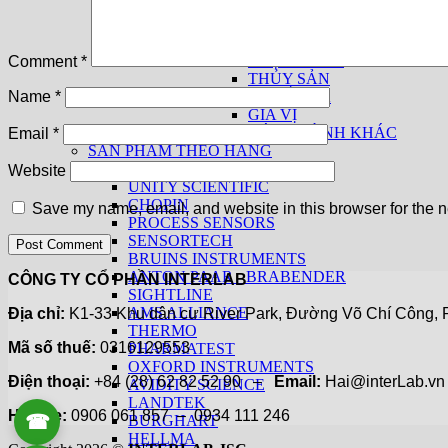
THIẾT BỊ CƠ BẢN
THIẾT BỊ THEO NGÀNH
THỨC ĂN CHĂN NUÔI
THỰC PHẨM
Comment
*
THỦY SẢN
THUỐC LÁ
Name
*
GIA VỊ
CÁC NGÀNH KHÁC
Email
*
SẢN PHẨM THEO HÃNG
KPM ANALYTICS
Website
UNITY SCIENTIFIC
CHOPIN
Save my name, email, and website in this browser for the n
PROCESS SENSORS
SENSORTECH
BRUINS INSTRUMENTS
ANTON PAAR - BRABENDER
CÔNG TY CỔ PHẦN INTERLAB
SIGHTLINE
AMS ALLIANCE
Địa chỉ:
K1-33 Khu dân cư River Park, Đường Võ Chí Công, P
THERMO
Mã số thuế:
0316129553
PHARMATEST
OXFORD INSTRUMENTS
Điện thoại:
+84 (28) 62 82 52 90 –
Email:
Hai@interLab.
AVIDITY SCIENCE
LANDTEK
Hotline:
0906 061 857 – 0934 111 246
☎
BURGHART
0906 061 857
HELLMA