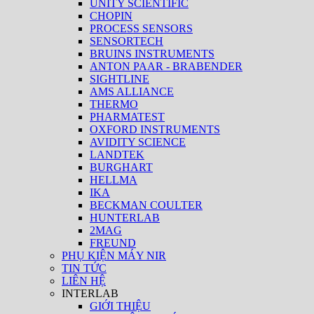
UNITY SCIENTIFIC
CHOPIN
PROCESS SENSORS
SENSORTECH
BRUINS INSTRUMENTS
ANTON PAAR - BRABENDER
SIGHTLINE
AMS ALLIANCE
THERMO
PHARMATEST
OXFORD INSTRUMENTS
AVIDITY SCIENCE
LANDTEK
BURGHART
HELLMA
IKA
BECKMAN COULTER
HUNTERLAB
2MAG
FREUND
PHỤ KIỆN MÁY NIR
TIN TỨC
LIÊN HỆ
INTERLAB
GIỚI THIỆU