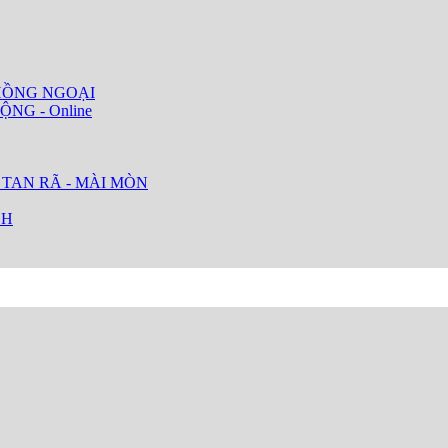
HỒNG NGOẠI
ỘNG - Online
 TAN RÃ - MÀI MÒN
CH