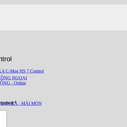
trol
KA C-Mag HS 7 Control
HỒNG NGOẠI
ỘNG - Online
 marked
*
 TAN RÃ - MÀI MÒN
CH