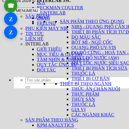
Copyright 2026 ©
INTERLAB JSC
IKA
☎
0934 111 246
BECKMAN COULTER
MENU
MENU
HUNTERLAB
SẢN PHẨM
2MAG
Z
Zalo 1
SẢN PHẨM THEO ỨNG DỤNG
FREUND
NIRS - QUANG PHỔ CẬN 
PHỤ KIỆN MÁY NIR
Z
THIẾT BỊ PHÂN TÍCH TỰ Đ
Zalo 2
TIN TỨC
ĐO MÀU SẮC
LIÊN HỆ
BỘT MÌ - NGŨ CỐC
INTERLAB
QUANG PHỔ UV-VIS
GIỚI THIỆU
ĐO ĐỘ CỨNG - HOÀ TAN -
MỤC TIÊU & GIÁ TRỊ
HOẠT ĐỘ NƯỚC (AW)
TẦM NHÌN & NHIỆM VỤ
MÁY LỌC NƯỚC SIÊU SẠ
QUY TẮC ỨNG XỬ
THIẾT BỊ PHÂN TÍCH SỮA
ĐỐI TÁC
THUỐC LÁ
THIẾT BỊ CƠ BẢN
Tìm
THIẾT BỊ THEO NGÀNH
kiếm:
THỨC ĂN CHĂN NUÔI
THỰC PHẨM
THỦY SẢN
THUỐC LÁ
GIA VỊ
CÁC NGÀNH KHÁC
SẢN PHẨM THEO HÃNG
KPM ANALYTICS