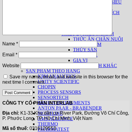
MÁY LỌC NƯỚC SIÊU
SẠCH
THIẾT BỊ PHÂN TÍCH
SỮA
THUỐC LÁ
THIẾT BỊ CƠ BẢN
THIẾT BỊ THEO NGÀNH
THỨC ĂN CHĂN NUÔI
Name
*
THỰC PHẨM
THỦY SẢN
Email
*
THUỐC LÁ
GIA VỊ
CÁC NGÀNH KHÁC
Website
SẢN PHẨM THEO HÃNG
KPM ANALYTICS
Save my name, email, and website in this browser for the
UNITY SCIENTIFIC
next time I comment.
CHOPIN
PROCESS SENSORS
SENSORTECH
BRUINS INSTRUMENTS
CÔNG TY CỔ PHẦN INTERLAB
ANTON PAAR - BRABENDER
Địa chỉ:
K1-33 Khu dân cư River Park, Đường Võ Chí Công,
SIGHTLINE
P. Phước Long, TP. Hồ Chí Minh, Việt Nam
AMS ALLIANCE
THERMO
Mã số thuế:
0316129553
PHARMATEST