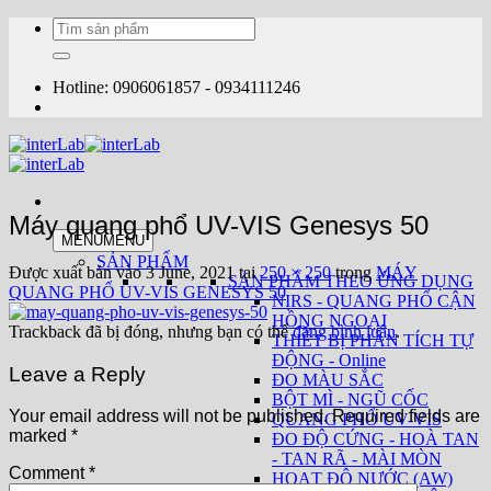
Bỏ
Tìm
qua
kiếm:
nội
dung
Hotline: 0906061857 - 0934111246
Máy quang phổ UV-VIS Genesys 50
MENU
MENU
SẢN PHẨM
Được xuất bản vào
3 June, 2021
tại
250 × 250
trong
MÁY
SẢN PHẨM THEO ỨNG DỤNG
QUANG PHỔ UV-VIS GENESYS 50
NIRS - QUANG PHỔ CẬN
HỒNG NGOẠI
Trackback đã bị đóng, nhưng bạn có thể
đăng bình luận
.
THIẾT BỊ PHÂN TÍCH TỰ
ĐỘNG - Online
Leave a Reply
ĐO MÀU SẮC
BỘT MÌ - NGŨ CỐC
Your email address will not be published.
Required fields are
QUANG PHỔ UV-VIS
marked
*
ĐO ĐỘ CỨNG - HOÀ TAN
- TAN RÃ - MÀI MÒN
Comment
*
HOẠT ĐỘ NƯỚC (AW)