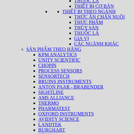
THUỐC LÁ
THIẾT BỊ CƠ BẢN
THIẾT BỊ THEO NGÀNH
THỨC ĂN CHĂN NUÔI
THỰC PHẨM
THỦY SẢN
THUỐC LÁ
GIA VỊ
CÁC NGÀNH KHÁC
SẢN PHẨM THEO HÃNG
KPM ANALYTICS
UNITY SCIENTIFIC
CHOPIN
PROCESS SENSORS
SENSORTECH
BRUINS INSTRUMENTS
ANTON PAAR - BRABENDER
SIGHTLINE
AMS ALLIANCE
THERMO
PHARMATEST
OXFORD INSTRUMENTS
AVIDITY SCIENCE
LANDTEK
BURGHART