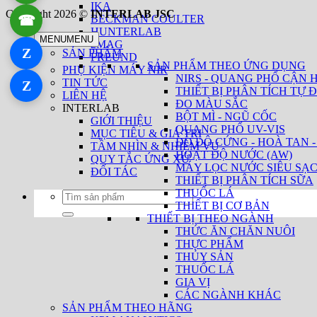
IKA
Copyright 2026 ©
INTERLAB JSC
☎
BECKMAN COULTER
0934 111 246
HUNTERLAB
MENU
MENU
2MAG
Z
SẢN PHẨM
Zalo 1
FREUND
SẢN PHẨM THEO ỨNG DỤNG
PHỤ KIỆN MÁY NIR
NIRS - QUANG PHỔ CẬN 
TIN TỨC
Z
Zalo 2
THIẾT BỊ PHÂN TÍCH TỰ Đ
LIÊN HỆ
ĐO MÀU SẮC
INTERLAB
BỘT MÌ - NGŨ CỐC
GIỚI THIỆU
QUANG PHỔ UV-VIS
MỤC TIÊU & GIÁ TRỊ
ĐO ĐỘ CỨNG - HOÀ TAN -
TẦM NHÌN & NHIỆM VỤ
HOẠT ĐỘ NƯỚC (AW)
QUY TẮC ỨNG XỬ
MÁY LỌC NƯỚC SIÊU SẠ
ĐỐI TÁC
THIẾT BỊ PHÂN TÍCH SỮA
THUỐC LÁ
Tìm
THIẾT BỊ CƠ BẢN
kiếm:
THIẾT BỊ THEO NGÀNH
THỨC ĂN CHĂN NUÔI
THỰC PHẨM
THỦY SẢN
THUỐC LÁ
GIA VỊ
CÁC NGÀNH KHÁC
SẢN PHẨM THEO HÃNG