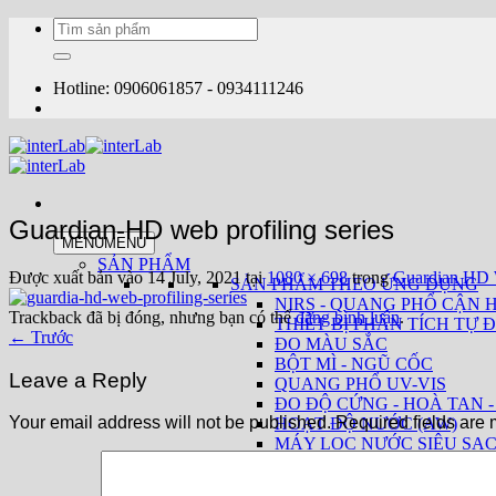
Bỏ
Tìm
qua
kiếm:
nội
dung
Hotline: 0906061857 - 0934111246
Guardian-HD web profiling series
MENU
MENU
SẢN PHẨM
Được xuất bản vào
14 July, 2021
tại
1080 × 698
trong
Guardian HD W
SẢN PHẨM THEO ỨNG DỤNG
NIRS - QUANG PHỔ CẬN 
Trackback đã bị đóng, nhưng bạn có thể
đăng bình luận
.
THIẾT BỊ PHÂN TÍCH TỰ Đ
←
Trước
ĐO MÀU SẮC
BỘT MÌ - NGŨ CỐC
Leave a Reply
QUANG PHỔ UV-VIS
ĐO ĐỘ CỨNG - HOÀ TAN -
Your email address will not be published.
Required fields are
HOẠT ĐỘ NƯỚC (AW)
MÁY LỌC NƯỚC SIÊU SẠ
THIẾT BỊ PHÂN TÍCH SỮA
THUỐC LÁ