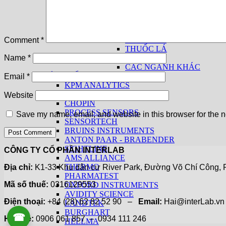
THIẾT BỊ CƠ BẢN
THIẾT BỊ THEO NGÀNH
THỨC ĂN CHĂN NUÔI
THỰC PHẨM
THỦY SẢN
Comment
*
THUỐC LÁ
GIA VỊ
Name
*
CÁC NGÀNH KHÁC
SẢN PHẨM THEO HÃNG
Email
*
KPM ANALYTICS
UNITY SCIENTIFIC
Website
CHOPIN
PROCESS SENSORS
Save my name, email, and website in this browser for the n
SENSORTECH
BRUINS INSTRUMENTS
ANTON PAAR - BRABENDER
SIGHTLINE
CÔNG TY CỔ PHẦN INTERLAB
AMS ALLIANCE
THERMO
Địa chỉ:
K1-33 Khu dân cư River Park, Đường Võ Chí Công, P
PHARMATEST
Mã số thuế:
0316129553
OXFORD INSTRUMENTS
AVIDITY SCIENCE
Điện thoại:
+84 (28) 62 82 52 90 –
Email:
Hai@interLab.
LANDTEK
BURGHART
☎
0906 061 857
Hotline:
0906 061 857 – 0934 111 246
HELLMA