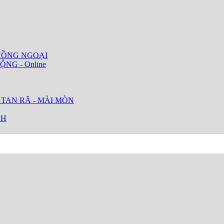
HỒNG NGOẠI
ỘNG - Online
 TAN RÃ - MÀI MÒN
CH