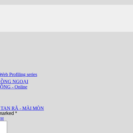
eb Profiling series
HỒNG NGOẠI
ỘNG - Online
 TAN RÃ - MÀI MÒN
 marked
*
CH