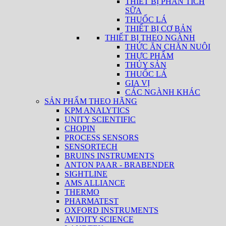
THIẾT BỊ PHÂN TÍCH
SỮA
THUỐC LÁ
THIẾT BỊ CƠ BẢN
THIẾT BỊ THEO NGÀNH
THỨC ĂN CHĂN NUÔI
THỰC PHẨM
THỦY SẢN
THUỐC LÁ
GIA VỊ
CÁC NGÀNH KHÁC
SẢN PHẨM THEO HÃNG
KPM ANALYTICS
UNITY SCIENTIFIC
CHOPIN
PROCESS SENSORS
SENSORTECH
BRUINS INSTRUMENTS
ANTON PAAR - BRABENDER
SIGHTLINE
AMS ALLIANCE
THERMO
PHARMATEST
OXFORD INSTRUMENTS
AVIDITY SCIENCE