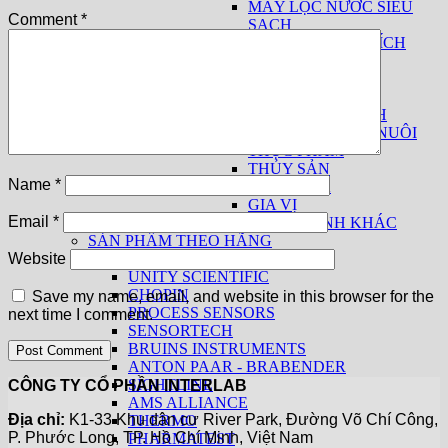
MÁY LỌC NƯỚC SIÊU
Comment
*
SẠCH
THIẾT BỊ PHÂN TÍCH
SỮA
THUỐC LÁ
THIẾT BỊ CƠ BẢN
THIẾT BỊ THEO NGÀNH
THỨC ĂN CHĂN NUÔI
THỰC PHẨM
THỦY SẢN
Name
*
THUỐC LÁ
GIA VỊ
Email
*
CÁC NGÀNH KHÁC
SẢN PHẨM THEO HÃNG
KPM ANALYTICS
Website
UNITY SCIENTIFIC
CHOPIN
Save my name, email, and website in this browser for the
PROCESS SENSORS
next time I comment.
SENSORTECH
BRUINS INSTRUMENTS
ANTON PAAR - BRABENDER
SIGHTLINE
CÔNG TY CỔ PHẦN INTERLAB
AMS ALLIANCE
Địa chỉ:
K1-33 Khu dân cư River Park, Đường Võ Chí Công,
THERMO
P. Phước Long, TP. Hồ Chí Minh, Việt Nam
PHARMATEST