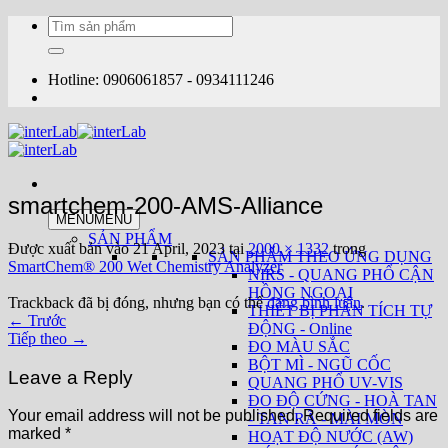
Bỏ
Tìm
qua
kiếm:
nội
dung
Hotline: 0906061857 - 0934111246
smartchem-200-AMS-Alliance
MENU
MENU
SẢN PHẨM
Được xuất bản vào
21 April, 2023
tại
2000 × 1332
trong
SẢN PHẨM THEO ỨNG DỤNG
SmartChem® 200 Wet Chemistry Analyzer
NIRS - QUANG PHỔ CẬN
HỒNG NGOẠI
Trackback đã bị đóng, nhưng bạn có thể
đăng bình luận
.
THIẾT BỊ PHÂN TÍCH TỰ
←
Trước
ĐỘNG - Online
Tiếp theo
→
ĐO MÀU SẮC
BỘT MÌ - NGŨ CỐC
Leave a Reply
QUANG PHỔ UV-VIS
ĐO ĐỘ CỨNG - HOÀ TAN
Your email address will not be published.
Required fields are
- TAN RÃ - MÀI MÒN
marked
*
HOẠT ĐỘ NƯỚC (AW)