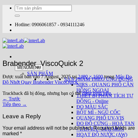
Bỏ
Tìm
qua
kiếm:
nội
dung
Hotline: 0906061857 - 0934111246
Brabender_ViscoQuick 2
MENU
MENU
SẢN PHẨM
Được xuất bản vào
7 August, 2025
tại
2400 × 1600
trong
Máy Đo
SẢN PHẨM THEO ỨNG DỤNG
Độ Nhớt Quay Brabender ViscoQuick
NIRS - QUANG PHỔ CẬN
HỒNG NGOẠI
Trackback đã bị đóng, nhưng bạn có thể
đăng bình luận
.
THIẾT BỊ PHÂN TÍCH TỰ
←
Trước
ĐỘNG - Online
Tiếp theo
→
ĐO MÀU SẮC
BỘT MÌ - NGŨ CỐC
Leave a Reply
QUANG PHỔ UV-VIS
ĐO ĐỘ CỨNG - HOÀ TAN
Your email address will not be published.
Required fields are
- TAN RÃ - MÀI MÒN
marked
*
HOẠT ĐỘ NƯỚC (AW)