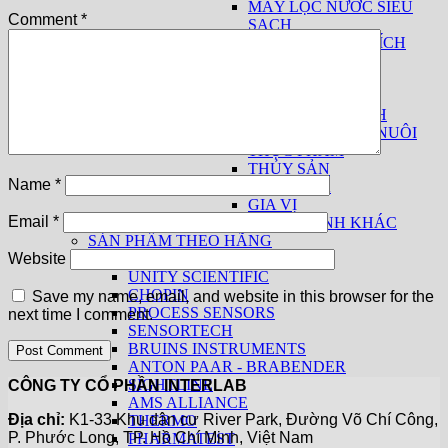
MÁY LỌC NƯỚC SIÊU
Comment
*
SẠCH
THIẾT BỊ PHÂN TÍCH
SỮA
THUỐC LÁ
THIẾT BỊ CƠ BẢN
THIẾT BỊ THEO NGÀNH
THỨC ĂN CHĂN NUÔI
THỰC PHẨM
THỦY SẢN
Name
*
THUỐC LÁ
GIA VỊ
Email
*
CÁC NGÀNH KHÁC
SẢN PHẨM THEO HÃNG
KPM ANALYTICS
Website
UNITY SCIENTIFIC
CHOPIN
Save my name, email, and website in this browser for the
PROCESS SENSORS
next time I comment.
SENSORTECH
BRUINS INSTRUMENTS
ANTON PAAR - BRABENDER
SIGHTLINE
CÔNG TY CỔ PHẦN INTERLAB
AMS ALLIANCE
Địa chỉ:
K1-33 Khu dân cư River Park, Đường Võ Chí Công,
THERMO
P. Phước Long, TP. Hồ Chí Minh, Việt Nam
PHARMATEST