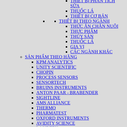
THIẾT BỊ PHÂN TÍCH
SỮA
THUỐC LÁ
THIẾT BỊ CƠ BẢN
THIẾT BỊ THEO NGÀNH
THỨC ĂN CHĂN NUÔI
THỰC PHẨM
THỦY SẢN
THUỐC LÁ
GIA VỊ
CÁC NGÀNH KHÁC
SẢN PHẨM THEO HÃNG
KPM ANALYTICS
UNITY SCIENTIFIC
CHOPIN
PROCESS SENSORS
SENSORTECH
BRUINS INSTRUMENTS
ANTON PAAR - BRABENDER
SIGHTLINE
AMS ALLIANCE
THERMO
PHARMATEST
OXFORD INSTRUMENTS
AVIDITY SCIENCE