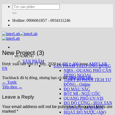
Bỏ
Tìm
qua
kiếm:
nội
dung
Hotline: 0906061857 - 0934111246
New Project (3)
MENU
MENU
SẢN PHẨM
Được xuất bản vào
21 July, 2020
tại
400 × 400
trong
AMYLAB
SẢN PHẨM THEO ỨNG DỤNG
FN
NIRS - QUANG PHỔ CẬN
HỒNG NGOẠI
Trackback đã bị đóng, nhưng bạn có thể
đăng bình luận
.
THIẾT BỊ PHÂN TÍCH TỰ
←
Trước
ĐỘNG - Online
Tiếp theo
→
ĐO MÀU SẮC
BỘT MÌ - NGŨ CỐC
Leave a Reply
QUANG PHỔ UV-VIS
ĐO ĐỘ CỨNG - HOÀ TAN
Your email address will not be published.
Required fields are
- TAN RÃ - MÀI MÒN
marked
*
HOẠT ĐỘ NƯỚC (AW)