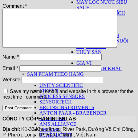
MÁY LỌC NƯỚC SIÊU
Comment
*
SẠCH
THIẾT BỊ PHÂN TÍCH
SỮA
THUỐC LÁ
THIẾT BỊ CƠ BẢN
THIẾT BỊ THEO NGÀNH
THỨC ĂN CHĂN NUÔI
THỰC PHẨM
THỦY SẢN
Name
*
THUỐC LÁ
GIA VỊ
Email
*
CÁC NGÀNH KHÁC
SẢN PHẨM THEO HÃNG
KPM ANALYTICS
Website
UNITY SCIENTIFIC
CHOPIN
Save my name, email, and website in this browser for the
PROCESS SENSORS
next time I comment.
SENSORTECH
BRUINS INSTRUMENTS
ANTON PAAR - BRABENDER
SIGHTLINE
CÔNG TY CỔ PHẦN INTERLAB
AMS ALLIANCE
Địa chỉ:
K1-33 Khu dân cư River Park, Đường Võ Chí Công,
THERMO
P. Phước Long, TP. Hồ Chí Minh, Việt Nam
PHARMATEST