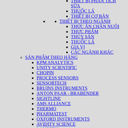
THIẾT BỊ PHÂN TÍCH
SỮA
THUỐC LÁ
THIẾT BỊ CƠ BẢN
THIẾT BỊ THEO NGÀNH
THỨC ĂN CHĂN NUÔI
THỰC PHẨM
THỦY SẢN
THUỐC LÁ
GIA VỊ
CÁC NGÀNH KHÁC
SẢN PHẨM THEO HÃNG
KPM ANALYTICS
UNITY SCIENTIFIC
CHOPIN
PROCESS SENSORS
SENSORTECH
BRUINS INSTRUMENTS
ANTON PAAR - BRABENDER
SIGHTLINE
AMS ALLIANCE
THERMO
PHARMATEST
OXFORD INSTRUMENTS
AVIDITY SCIENCE