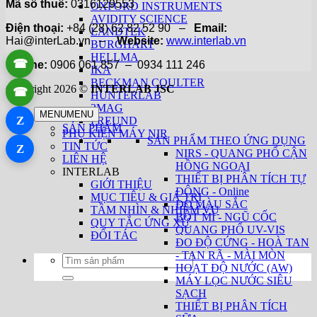
Mã số thuế:
0316129553
OXFORD INSTRUMENTS
AVIDITY SCIENCE
Điện thoại:
+84 (28) 62 82 52 90 –
Email:
LANDTEK
Hai@interLab.vn –
Website:
www.interlab.vn
BURGHART
HELLMA
☎
Hotline:
0906 061 857 – 0934 111 246
IKA
BECKMAN COULTER
Copyright 2026 ©
INTERLAB JSC
☎
HUNTERLAB
2MAG
MENU
MENU
Z
FREUND
SẢN PHẨM
PHỤ KIỆN MÁY NIR
SẢN PHẨM THEO ỨNG DỤNG
TIN TỨC
Z
NIRS - QUANG PHỔ CẬN
LIÊN HỆ
HỒNG NGOẠI
INTERLAB
THIẾT BỊ PHÂN TÍCH TỰ
GIỚI THIỆU
ĐỘNG - Online
MỤC TIÊU & GIÁ TRỊ
ĐO MÀU SẮC
TẦM NHÌN & NHIỆM VỤ
BỘT MÌ - NGŨ CỐC
QUY TẮC ỨNG XỬ
QUANG PHỔ UV-VIS
ĐỐI TÁC
ĐO ĐỘ CỨNG - HOÀ TAN
- TAN RÃ - MÀI MÒN
Tìm
HOẠT ĐỘ NƯỚC (AW)
kiếm:
MÁY LỌC NƯỚC SIÊU
SẠCH
THIẾT BỊ PHÂN TÍCH