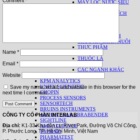
Comment
*
MÁY LỌC NƯỚC SIÊU
SẠCH
THIẾT BỊ PHÂN TÍCH
SỮA
THUỐC LÁ
THIẾT BỊ CƠ BẢN
THIẾT BỊ THEO NGÀNH
THỨC ĂN CHĂN NUÔI
THỰC PHẨM
Name
*
THỦY SẢN
THUỐC LÁ
Email
*
GIA VỊ
CÁC NGÀNH KHÁC
SẢN PHẨM THEO HÃNG
Website
KPM ANALYTICS
UNITY SCIENTIFIC
Save my name, email, and website in this browser for the
CHOPIN
next time I comment.
PROCESS SENSORS
SENSORTECH
BRUINS INSTRUMENTS
ANTON PAAR - BRABENDER
CÔNG TY CỔ PHẦN INTERLAB
SIGHTLINE
Địa chỉ:
K1-33 Khu dân cư River Park, Đường Võ Chí Công,
AMS ALLIANCE
P. Phước Long, TP. Hồ Chí Minh, Việt Nam
THERMO
PHARMATEST