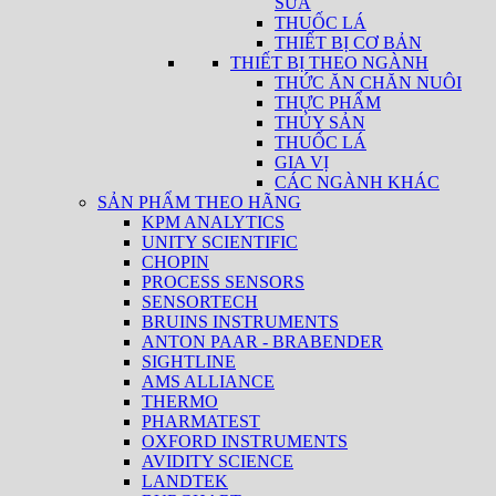
SỮA
THUỐC LÁ
THIẾT BỊ CƠ BẢN
THIẾT BỊ THEO NGÀNH
THỨC ĂN CHĂN NUÔI
THỰC PHẨM
THỦY SẢN
THUỐC LÁ
GIA VỊ
CÁC NGÀNH KHÁC
SẢN PHẨM THEO HÃNG
KPM ANALYTICS
UNITY SCIENTIFIC
CHOPIN
PROCESS SENSORS
SENSORTECH
BRUINS INSTRUMENTS
ANTON PAAR - BRABENDER
SIGHTLINE
AMS ALLIANCE
THERMO
PHARMATEST
OXFORD INSTRUMENTS
AVIDITY SCIENCE
LANDTEK