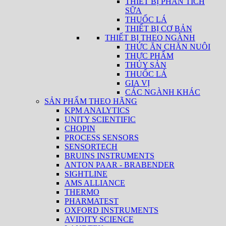
THIẾT BỊ PHÂN TÍCH
SỮA
THUỐC LÁ
THIẾT BỊ CƠ BẢN
THIẾT BỊ THEO NGÀNH
THỨC ĂN CHĂN NUÔI
THỰC PHẨM
THỦY SẢN
THUỐC LÁ
GIA VỊ
CÁC NGÀNH KHÁC
SẢN PHẨM THEO HÃNG
KPM ANALYTICS
UNITY SCIENTIFIC
CHOPIN
PROCESS SENSORS
SENSORTECH
BRUINS INSTRUMENTS
ANTON PAAR - BRABENDER
SIGHTLINE
AMS ALLIANCE
THERMO
PHARMATEST
OXFORD INSTRUMENTS
AVIDITY SCIENCE