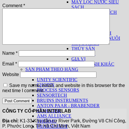
MÁY LỌC NƯỚC SIÊU
Comment
*
SẠCH
THIẾT BỊ PHÂN TÍCH
SỮA
THUỐC LÁ
THIẾT BỊ CƠ BẢN
THIẾT BỊ THEO NGÀNH
THỨC ĂN CHĂN NUÔI
THỰC PHẨM
THỦY SẢN
Name
*
THUỐC LÁ
GIA VỊ
Email
*
CÁC NGÀNH KHÁC
SẢN PHẨM THEO HÃNG
KPM ANALYTICS
Website
UNITY SCIENTIFIC
CHOPIN
Save my name, email, and website in this browser for the
PROCESS SENSORS
next time I comment.
SENSORTECH
BRUINS INSTRUMENTS
ANTON PAAR - BRABENDER
SIGHTLINE
CÔNG TY CỔ PHẦN INTERLAB
AMS ALLIANCE
Địa chỉ:
K1-33 Khu dân cư River Park, Đường Võ Chí Công,
THERMO
P. Phước Long, TP. Hồ Chí Minh, Việt Nam
PHARMATEST