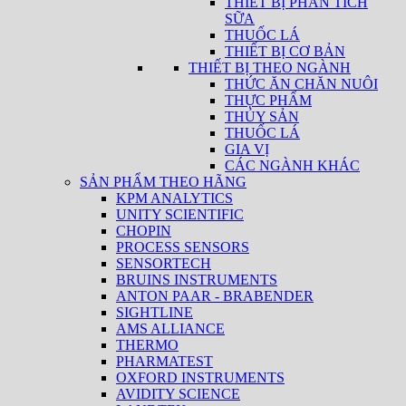
THIẾT BỊ PHÂN TÍCH
SỮA
THUỐC LÁ
THIẾT BỊ CƠ BẢN
THIẾT BỊ THEO NGÀNH
THỨC ĂN CHĂN NUÔI
THỰC PHẨM
THỦY SẢN
THUỐC LÁ
GIA VỊ
CÁC NGÀNH KHÁC
SẢN PHẨM THEO HÃNG
KPM ANALYTICS
UNITY SCIENTIFIC
CHOPIN
PROCESS SENSORS
SENSORTECH
BRUINS INSTRUMENTS
ANTON PAAR - BRABENDER
SIGHTLINE
AMS ALLIANCE
THERMO
PHARMATEST
OXFORD INSTRUMENTS
AVIDITY SCIENCE