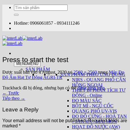
Bỏ
Tìm
qua
kiếm:
nội
dung
Hotline: 0906061857 - 0934111246
Press to start the test
MENU
MENU
SẢN PHẨM
Được xuất bản vào
4 August, 2020
tại
2560 × 2560
trong
Máy Đo
SẢN PHẨM THEO ỨNG DỤNG
Độ Ẩm Hạt Tự Động AGRI-TR
NIRS - QUANG PHỔ CẬN
HỒNG NGOẠI
Trackback đã bị đóng, nhưng bạn có thể
đăng bình luận
.
THIẾT BỊ PHÂN TÍCH TỰ
←
Trước
ĐỘNG - Online
Tiếp theo
→
ĐO MÀU SẮC
BỘT MÌ - NGŨ CỐC
Leave a Reply
QUANG PHỔ UV-VIS
ĐO ĐỘ CỨNG - HOÀ TAN
Your email address will not be published.
Required fields are
- TAN RÃ - MÀI MÒN
marked
*
HOẠT ĐỘ NƯỚC (AW)