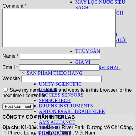
MÁY LỌC NƯỚC SIÊU
Comment
*
SẠCH
THIẾT BỊ PHÂN TÍCH
SỮA
THUỐC LÁ
THIẾT BỊ CƠ BẢN
THIẾT BỊ THEO NGÀNH
THỨC ĂN CHĂN NUÔI
THỰC PHẨM
THỦY SẢN
Name
*
THUỐC LÁ
GIA VỊ
Email
*
CÁC NGÀNH KHÁC
SẢN PHẨM THEO HÃNG
KPM ANALYTICS
Website
UNITY SCIENTIFIC
CHOPIN
Save my name, email, and website in this browser for the
PROCESS SENSORS
next time I comment.
SENSORTECH
BRUINS INSTRUMENTS
ANTON PAAR - BRABENDER
SIGHTLINE
CÔNG TY CỔ PHẦN INTERLAB
AMS ALLIANCE
Địa chỉ:
K1-33 Khu dân cư River Park, Đường Võ Chí Công,
THERMO
P. Phước Long, TP. Hồ Chí Minh, Việt Nam
PHARMATEST