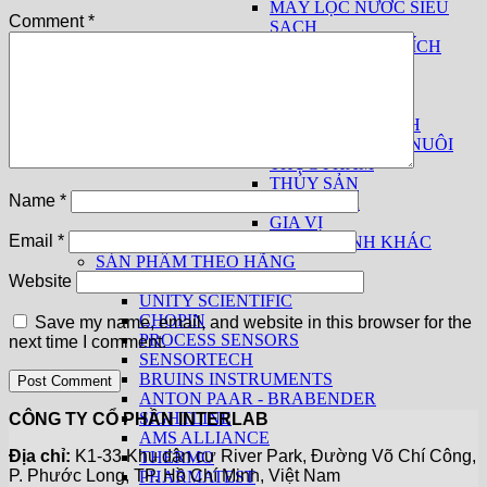
MÁY LỌC NƯỚC SIÊU
Comment
*
SẠCH
THIẾT BỊ PHÂN TÍCH
SỮA
THUỐC LÁ
THIẾT BỊ CƠ BẢN
THIẾT BỊ THEO NGÀNH
THỨC ĂN CHĂN NUÔI
THỰC PHẨM
THỦY SẢN
Name
*
THUỐC LÁ
GIA VỊ
Email
*
CÁC NGÀNH KHÁC
SẢN PHẨM THEO HÃNG
KPM ANALYTICS
Website
UNITY SCIENTIFIC
CHOPIN
Save my name, email, and website in this browser for the
PROCESS SENSORS
next time I comment.
SENSORTECH
BRUINS INSTRUMENTS
ANTON PAAR - BRABENDER
SIGHTLINE
CÔNG TY CỔ PHẦN INTERLAB
AMS ALLIANCE
Địa chỉ:
K1-33 Khu dân cư River Park, Đường Võ Chí Công,
THERMO
P. Phước Long, TP. Hồ Chí Minh, Việt Nam
PHARMATEST