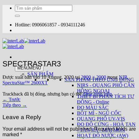
Bỏ
Tìm
qua
kiếm:
nội
dung
Hotline: 0906061857 - 0934111246
SPECTRASTAR3
MENU
MENU
SẢN PHẨM
Được xuất bản vào
10 August, 2020
tại
2000 × 2000
trong
NIR
SẢN PHẨM THEO ỨNG DỤNG
SpectraStar™ 2600XT
NIRS - QUANG PHỔ CẬN
HỒNG NGOẠI
Trackback đã bị đóng, nhưng bạn có thể
đăng bình luận
.
THIẾT BỊ PHÂN TÍCH TỰ
←
Trước
ĐỘNG - Online
Tiếp theo
→
ĐO MÀU SẮC
BỘT MÌ - NGŨ CỐC
Leave a Reply
QUANG PHỔ UV-VIS
ĐO ĐỘ CỨNG - HOÀ TAN
Your email address will not be published.
Required fields are
- TAN RÃ - MÀI MÒN
marked
*
HOẠT ĐỘ NƯỚC (AW)