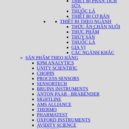
THIẾT BỊ PHÂN TÍCH
SỮA
THUỐC LÁ
THIẾT BỊ CƠ BẢN
THIẾT BỊ THEO NGÀNH
THỨC ĂN CHĂN NUÔI
THỰC PHẨM
THỦY SẢN
THUỐC LÁ
GIA VỊ
CÁC NGÀNH KHÁC
SẢN PHẨM THEO HÃNG
KPM ANALYTICS
UNITY SCIENTIFIC
CHOPIN
PROCESS SENSORS
SENSORTECH
BRUINS INSTRUMENTS
ANTON PAAR - BRABENDER
SIGHTLINE
AMS ALLIANCE
THERMO
PHARMATEST
OXFORD INSTRUMENTS
AVIDITY SCIENCE