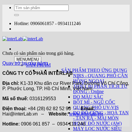
Bỏ
Tìm
qua
kiếm:
nội
dung
Hotline: 0906061857 - 0934111246
Chưa có sản phẩm nào trong giỏ hàng.
MENU
MENU
Quay trở lại cửa hàng
SẢN PHẨM
SẢN PHẨM THEO ỨNG DỤNG
CÔNG TY CỔ PHẦN INTERLAB
NIRS - QUANG PHỔ CẬN
HỒNG NGOẠI
Địa chỉ:
K1-33 Khu dân cư River Park, Đường Võ Chí Công,
THIẾT BỊ PHÂN TÍCH TỰ
P. Phước Long, TP. Hồ Chí Minh, Việt Nam
ĐỘNG - Online
ĐO MÀU SẮC
Mã số thuế:
0316129553
BỘT MÌ - NGŨ CỐC
QUANG PHỔ UV-VIS
Điện thoại:
+84 (28) 62 82 52 90 –
Email:
ĐO ĐỘ CỨNG - HOÀ TAN
Hai@interLab.vn –
Website:
www.interlab.vn
- TAN RÃ - MÀI MÒN
HOẠT ĐỘ NƯỚC (AW)
Hotline:
0906 061 857 – 0934 111 246
MÁY LỌC NƯỚC SIÊU