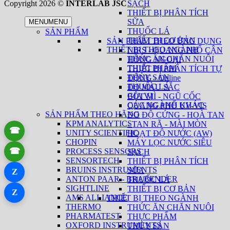
Copyright 2026 ©
INTERLAB JSC
SẠCH
THIẾT BỊ PHÂN TÍCH
SỮA
MENU
MENU
THUỐC LÁ
SẢN PHẨM
THIẾT BỊ CƠ BẢN
SẢN PHẨM THEO ỨNG DỤNG
THIẾT BỊ THEO NGÀNH
NIRS - QUANG PHỔ CẬN
THỨC ĂN CHĂN NUÔI
HỒNG NGOẠI
THỰC PHẨM
THIẾT BỊ PHÂN TÍCH TỰ
THỦY SẢN
ĐỘNG - Online
THUỐC LÁ
ĐO MÀU SẮC
GIA VỊ
BỘT MÌ - NGŨ CỐC
CÁC NGÀNH KHÁC
QUANG PHỔ UV-VIS
SẢN PHẨM THEO HÃNG
ĐO ĐỘ CỨNG - HOÀ TAN
KPM ANALYTICS
- TAN RÃ - MÀI MÒN
☎
UNITY SCIENTIFIC
HOẠT ĐỘ NƯỚC (AW)
CHOPIN
MÁY LỌC NƯỚC SIÊU
☎
PROCESS SENSORS
SẠCH
SENSORTECH
THIẾT BỊ PHÂN TÍCH
BRUINS INSTRUMENTS
SỮA
Z
ANTON PAAR - BRABENDER
THUỐC LÁ
SIGHTLINE
THIẾT BỊ CƠ BẢN
Z
AMS ALLIANCE
THIẾT BỊ THEO NGÀNH
THERMO
THỨC ĂN CHĂN NUÔI
PHARMATEST
THỰC PHẨM
OXFORD INSTRUMENTS
THỦY SẢN