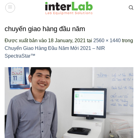
Bỏ
qua
nội
dung
chuyến giao hàng đầu năm
Được xuất bản vào
18 January, 2021
tại
2560 × 1440
trong
Chuyến Giao Hàng Đầu Năm Mới 2021 – NIR
SpectraStar™