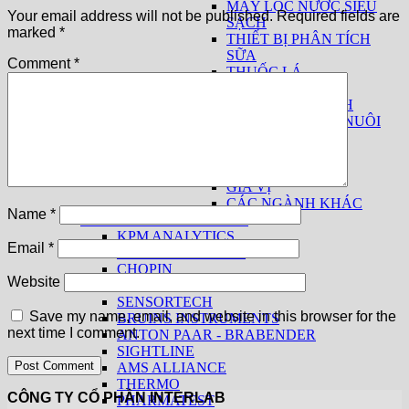
MÁY LỌC NƯỚC SIÊU
Your email address will not be published.
Required fields are
SẠCH
marked
*
THIẾT BỊ PHÂN TÍCH
SỮA
Comment
*
THUỐC LÁ
THIẾT BỊ CƠ BẢN
THIẾT BỊ THEO NGÀNH
THỨC ĂN CHĂN NUÔI
THỰC PHẨM
THỦY SẢN
THUỐC LÁ
GIA VỊ
CÁC NGÀNH KHÁC
Name
*
SẢN PHẨM THEO HÃNG
KPM ANALYTICS
Email
*
UNITY SCIENTIFIC
CHOPIN
Website
PROCESS SENSORS
SENSORTECH
Save my name, email, and website in this browser for the
BRUINS INSTRUMENTS
next time I comment.
ANTON PAAR - BRABENDER
SIGHTLINE
AMS ALLIANCE
THERMO
CÔNG TY CỔ PHẦN INTERLAB
PHARMATEST