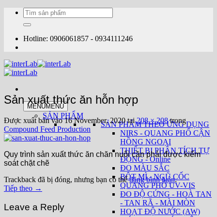
Bỏ
Tìm
qua
kiếm:
nội
dung
Hotline: 0906061857 - 0934111246
Sản xuất thức ăn hỗn hợp
MENU
MENU
SẢN PHẨM
Được xuất bản vào
16 November, 2020
tại
208 × 208
trong
SẢN PHẨM THEO ỨNG DỤNG
Compound Feed Production
NIRS - QUANG PHỔ CẬN
HỒNG NGOẠI
THIẾT BỊ PHÂN TÍCH TỰ
Quy trình sản xuất thức ăn chăn nuôi cần phải được kiểm
ĐỘNG - Online
soát chặt chẽ
ĐO MÀU SẮC
BỘT MÌ - NGŨ CỐC
Trackback đã bị đóng, nhưng bạn có thể
đăng bình luận
.
QUANG PHỔ UV-VIS
Tiếp theo
→
ĐO ĐỘ CỨNG - HOÀ TAN
- TAN RÃ - MÀI MÒN
Leave a Reply
HOẠT ĐỘ NƯỚC (AW)