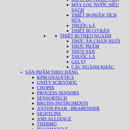
MÁY LỌC NƯỚC SIÊU
SẠCH
THIẾT BỊ PHÂN TÍCH
SỮA
THUỐC LÁ
THIẾT BỊ CƠ BẢN
THIẾT BỊ THEO NGÀNH
THỨC ĂN CHĂN NUÔI
THỰC PHẨM
THỦY SẢN
THUỐC LÁ
GIA VỊ
CÁC NGÀNH KHÁC
SẢN PHẨM THEO HÃNG
KPM ANALYTICS
UNITY SCIENTIFIC
CHOPIN
PROCESS SENSORS
SENSORTECH
BRUINS INSTRUMENTS
ANTON PAAR - BRABENDER
SIGHTLINE
AMS ALLIANCE
THERMO