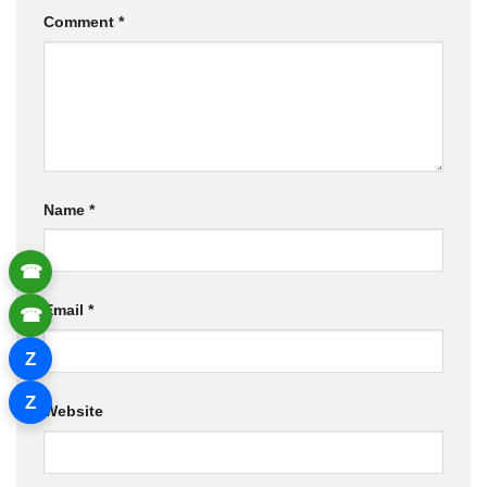
Comment
*
Name
*
☎
Email
*
☎
Z
Z
Website