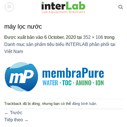
Bỏ
qua
nội
dung
máy lọc nước
Được xuất bản vào
6 October, 2020
tại
352 × 106
trong
Danh mục sản phẩm tiêu biểu INTERLAB phân phối tại
Việt Nam
Trackback đã bị đóng, nhưng bạn có thể
đăng bình luận
.
←
Trước
Tiếp theo
→