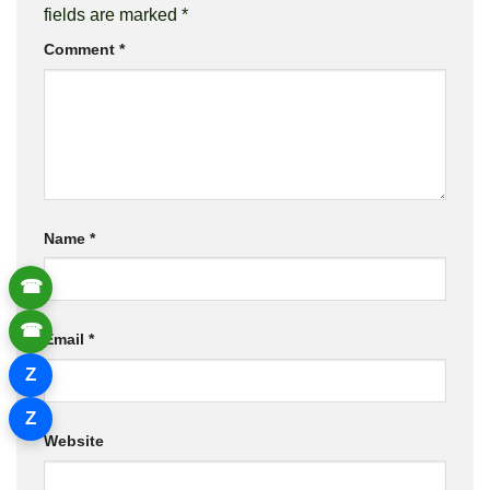
fields are marked
*
Comment
*
Name
*
☎
☎
Email
*
Z
Z
Website