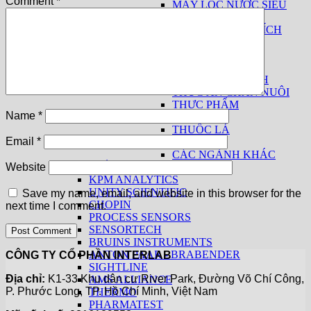
Comment
*
MÁY LỌC NƯỚC SIÊU
SẠCH
THIẾT BỊ PHÂN TÍCH
SỮA
THUỐC LÁ
THIẾT BỊ CƠ BẢN
THIẾT BỊ THEO NGÀNH
THỨC ĂN CHĂN NUÔI
THỰC PHẨM
Name
*
THỦY SẢN
THUỐC LÁ
Email
*
GIA VỊ
CÁC NGÀNH KHÁC
SẢN PHẨM THEO HÃNG
Website
KPM ANALYTICS
UNITY SCIENTIFIC
Save my name, email, and website in this browser for the
CHOPIN
next time I comment.
PROCESS SENSORS
SENSORTECH
BRUINS INSTRUMENTS
ANTON PAAR - BRABENDER
CÔNG TY CỔ PHẦN INTERLAB
SIGHTLINE
Địa chỉ:
K1-33 Khu dân cư River Park, Đường Võ Chí Công,
AMS ALLIANCE
P. Phước Long, TP. Hồ Chí Minh, Việt Nam
THERMO
PHARMATEST