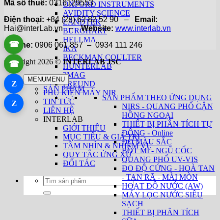
Mã số thuế:
0316129553
OXFORD INSTRUMENTS
AVIDITY SCIENCE
Điện thoại:
+84 (28) 62 82 52 90 –
Email:
LANDTEK
Hai@interLab.vn –
Website:
www.interlab.vn
BURGHART
HELLMA
☎
Hotline:
0906 061 857 – 0934 111 246
IKA
BECKMAN COULTER
Copyright 2026 ©
INTERLAB JSC
☎
HUNTERLAB
2MAG
MENU
MENU
Z
FREUND
SẢN PHẨM
PHỤ KIỆN MÁY NIR
SẢN PHẨM THEO ỨNG DỤNG
TIN TỨC
Z
NIRS - QUANG PHỔ CẬN
LIÊN HỆ
HỒNG NGOẠI
INTERLAB
THIẾT BỊ PHÂN TÍCH TỰ
GIỚI THIỆU
ĐỘNG - Online
MỤC TIÊU & GIÁ TRỊ
ĐO MÀU SẮC
TẦM NHÌN & NHIỆM VỤ
BỘT MÌ - NGŨ CỐC
QUY TẮC ỨNG XỬ
QUANG PHỔ UV-VIS
ĐỐI TÁC
ĐO ĐỘ CỨNG - HOÀ TAN
- TAN RÃ - MÀI MÒN
Tìm
HOẠT ĐỘ NƯỚC (AW)
kiếm:
MÁY LỌC NƯỚC SIÊU
SẠCH
THIẾT BỊ PHÂN TÍCH