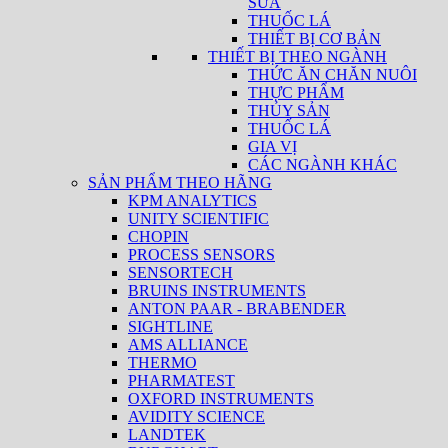
SỮA
THUỐC LÁ
THIẾT BỊ CƠ BẢN
THIẾT BỊ THEO NGÀNH
THỨC ĂN CHĂN NUÔI
THỰC PHẨM
THỦY SẢN
THUỐC LÁ
GIA VỊ
CÁC NGÀNH KHÁC
SẢN PHẨM THEO HÃNG
KPM ANALYTICS
UNITY SCIENTIFIC
CHOPIN
PROCESS SENSORS
SENSORTECH
BRUINS INSTRUMENTS
ANTON PAAR - BRABENDER
SIGHTLINE
AMS ALLIANCE
THERMO
PHARMATEST
OXFORD INSTRUMENTS
AVIDITY SCIENCE
LANDTEK