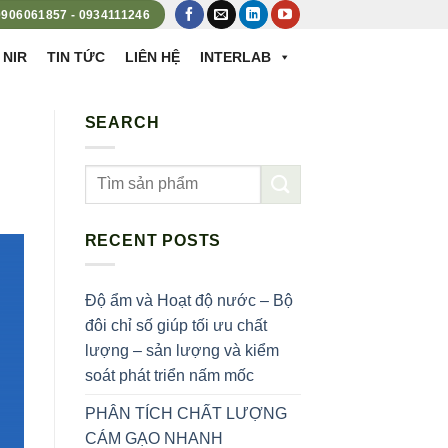
 0906061857 - 0934111246
 NIR
TIN TỨC
LIÊN HỆ
INTERLAB
SEARCH
RECENT POSTS
Độ ẩm và Hoạt độ nước – Bộ
đôi chỉ số giúp tối ưu chất
lượng – sản lượng và kiểm
soát phát triển nấm mốc
PHÂN TÍCH CHẤT LƯỢNG
CÁM GẠO NHANH