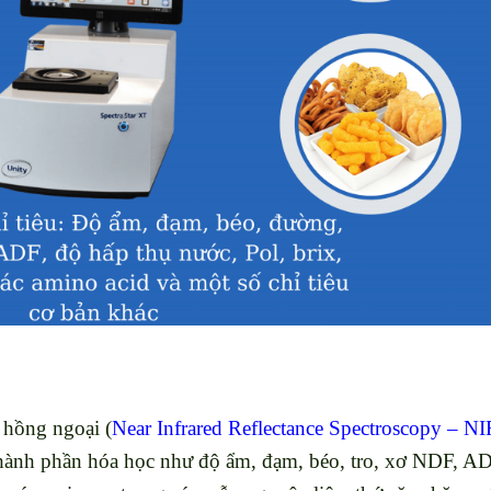
 hồng ngoại (
Near Infrared Reflectance Spectroscopy – NI
 thành phần hóa học như độ ẩm, đạm, béo, tro, xơ NDF, AD