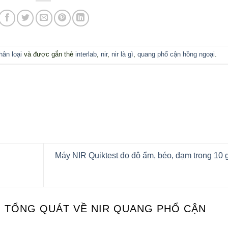
ân loại
và được gắn thẻ
interlab
,
nir
,
nir là gì
,
quang phổ cận hồng ngoại
.
Máy NIR Quiktest đo độ ẩm, béo, đạm trong 10 
U TỔNG QUÁT VỀ NIR QUANG PHỔ CẬN