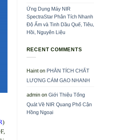
Ứng Dụng Máy NIR
SpectraStar Phân Tích Nhanh
Độ Ẩm và Tinh Dầu Quế, Tiêu,
Hồi, Nguyên Liệu
RECENT COMMENTS
Haint
on
PHÂN TÍCH CHẤT
LƯỢNG CÁM GẠO NHANH
admin
on
Giới Thiệu Tổng
Quát Về NIR Quang Phổ Cận
Hồng Ngoại
R
)
F,