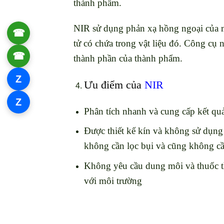
thành phẩm.
NIR sử dụng phản xạ hồng ngoại của mộ
☎
0906 061 857
tử có chứa trong vật liệu đó. Công cụ 
☎
0934 111 246
thành phần của thành phẩm.
Z
Zalo 1
Ưu điểm của
NIR
Z
Zalo 2
Phân tích nhanh và cung cấp kết qu
Được thiết kế kín và không sử dụng
không cần lọc bụi và cũng không cầ
Không yêu cầu dung môi và thuốc th
với môi trường