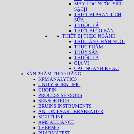
MÁY LỌC NƯỚC SIÊU
SẠCH
THIẾT BỊ PHÂN TÍCH
SỮA
THUỐC LÁ
THIẾT BỊ CƠ BẢN
THIẾT BỊ THEO NGÀNH
THỨC ĂN CHĂN NUÔI
THỰC PHẨM
THỦY SẢN
THUỐC LÁ
GIA VỊ
CÁC NGÀNH KHÁC
SẢN PHẨM THEO HÃNG
KPM ANALYTICS
UNITY SCIENTIFIC
CHOPIN
PROCESS SENSORS
SENSORTECH
BRUINS INSTRUMENTS
ANTON PAAR - BRABENDER
SIGHTLINE
AMS ALLIANCE
THERMO
PHARMATEST