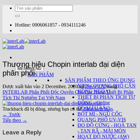
Bỏ
Tìm
qua
kiếm:
nội
dung
Hotline: 0906061857 - 0934111246
Thương hiệu Chopin interlab đại diện
MENU
MENU
phân phối
SẢN PHẨM
SẢN PHẨM THEO ỨNG DỤNG
NIRS - QUANG PHỔ CẬN
Được xuất bản vào
2 December, 2020
tại
296 × 170
trong
HỒNG NGOẠI
INTERLAB Phân Phối Độc Quyền Cho Các Hãng Thiết Bị Phân
THIẾT BỊ PHÂN TÍCH TỰ
Tích Thí Nghiệm Tại Việt Nam
ĐỘNG - Online
ĐO MÀU SẮC
Trackback đã bị đóng, nhưng bạn có thể
đăng bình luận
.
BỘT MÌ - NGŨ CỐC
←
Trước
QUANG PHỔ UV-VIS
Tiếp theo
→
ĐO ĐỘ CỨNG - HOÀ TAN
- TAN RÃ - MÀI MÒN
Leave a Reply
HOẠT ĐỘ NƯỚC (AW)