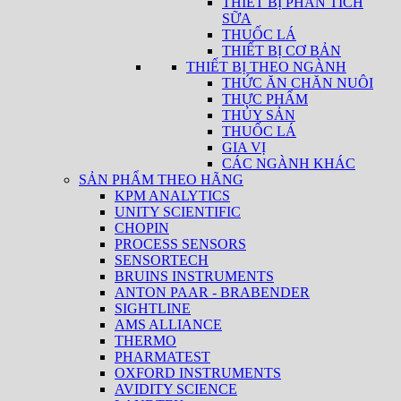
THIẾT BỊ PHÂN TÍCH
SỮA
THUỐC LÁ
THIẾT BỊ CƠ BẢN
THIẾT BỊ THEO NGÀNH
THỨC ĂN CHĂN NUÔI
THỰC PHẨM
THỦY SẢN
THUỐC LÁ
GIA VỊ
CÁC NGÀNH KHÁC
SẢN PHẨM THEO HÃNG
KPM ANALYTICS
UNITY SCIENTIFIC
CHOPIN
PROCESS SENSORS
SENSORTECH
BRUINS INSTRUMENTS
ANTON PAAR - BRABENDER
SIGHTLINE
AMS ALLIANCE
THERMO
PHARMATEST
OXFORD INSTRUMENTS
AVIDITY SCIENCE