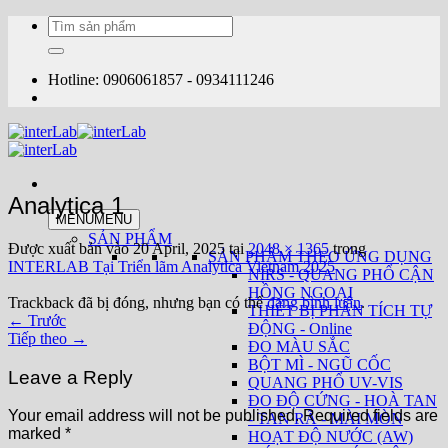
Bỏ
Tìm
qua
kiếm:
nội
dung
Hotline: 0906061857 - 0934111246
Analytica 1
MENU
MENU
SẢN PHẨM
Được xuất bản vào
20 April, 2025
tại
2048 × 1365
trong
SẢN PHẨM THEO ỨNG DỤNG
INTERLAB Tại Triển lãm Analytica Vietnam 2025
NIRS - QUANG PHỔ CẬN
HỒNG NGOẠI
Trackback đã bị đóng, nhưng bạn có thể
đăng bình luận
.
THIẾT BỊ PHÂN TÍCH TỰ
←
Trước
ĐỘNG - Online
Tiếp theo
→
ĐO MÀU SẮC
BỘT MÌ - NGŨ CỐC
Leave a Reply
QUANG PHỔ UV-VIS
ĐO ĐỘ CỨNG - HOÀ TAN
Your email address will not be published.
Required fields are
- TAN RÃ - MÀI MÒN
marked
*
HOẠT ĐỘ NƯỚC (AW)