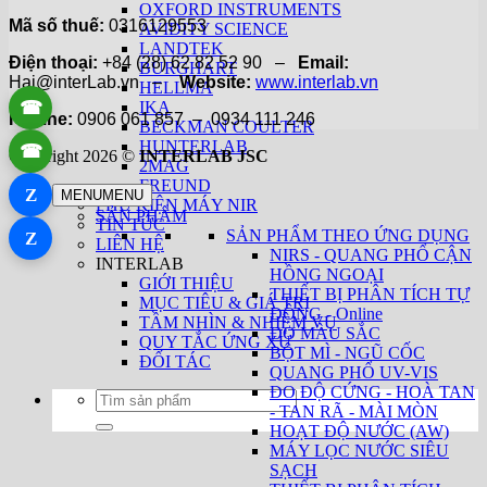
OXFORD INSTRUMENTS
Mã số thuế:
0316129553
AVIDITY SCIENCE
LANDTEK
Điện thoại:
+84 (28) 62 82 52 90 –
Email:
BURGHART
Hai@interLab.vn –
Website:
www.interlab.vn
HELLMA
☎
IKA
Hotline:
0906 061 857 – 0934 111 246
BECKMAN COULTER
HUNTERLAB
☎
Copyright 2026 ©
INTERLAB JSC
2MAG
FREUND
Z
MENU
MENU
PHỤ KIỆN MÁY NIR
SẢN PHẨM
TIN TỨC
SẢN PHẨM THEO ỨNG DỤNG
Z
LIÊN HỆ
NIRS - QUANG PHỔ CẬN
INTERLAB
HỒNG NGOẠI
GIỚI THIỆU
THIẾT BỊ PHÂN TÍCH TỰ
MỤC TIÊU & GIÁ TRỊ
ĐỘNG - Online
TẦM NHÌN & NHIỆM VỤ
ĐO MÀU SẮC
QUY TẮC ỨNG XỬ
BỘT MÌ - NGŨ CỐC
ĐỐI TÁC
QUANG PHỔ UV-VIS
ĐO ĐỘ CỨNG - HOÀ TAN
Tìm
- TAN RÃ - MÀI MÒN
kiếm:
HOẠT ĐỘ NƯỚC (AW)
MÁY LỌC NƯỚC SIÊU
SẠCH