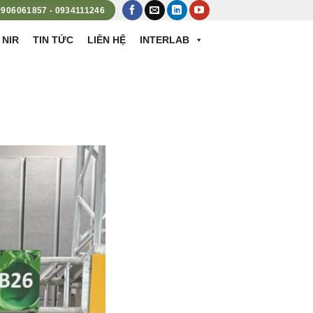
 0906061857 - 0934111246
 NIR
TIN TỨC
LIÊN HỆ
INTERLAB