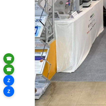
☎
0906 061 857
☎
0934 111 246
Z
Zalo 1
Z
Zalo 2