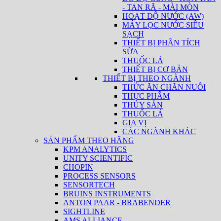
- TAN RÃ - MÀI MÒN
HOẠT ĐỘ NƯỚC (AW)
MÁY LỌC NƯỚC SIÊU
SẠCH
THIẾT BỊ PHÂN TÍCH
SỮA
THUỐC LÁ
THIẾT BỊ CƠ BẢN
THIẾT BỊ THEO NGÀNH
THỨC ĂN CHĂN NUÔI
THỰC PHẨM
THỦY SẢN
THUỐC LÁ
GIA VỊ
CÁC NGÀNH KHÁC
SẢN PHẨM THEO HÃNG
KPM ANALYTICS
UNITY SCIENTIFIC
CHOPIN
PROCESS SENSORS
SENSORTECH
BRUINS INSTRUMENTS
ANTON PAAR - BRABENDER
SIGHTLINE
AMS ALLIANCE