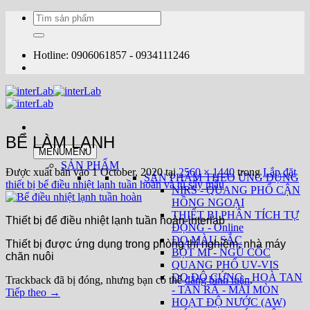
Bỏ
Tìm
qua
kiếm:
nội
dung
Hotline: 0906061857 - 0934111246
BỂ LÀM LẠNH
MENU
MENU
SẢN PHẨM
Được xuất bản vào
1 October, 2020
tại
2560 × 1440
trong
Lắp đặt
SẢN PHẨM THEO ỨNG DỤNG
thiết bị bể điều nhiệt lạnh tuần hoàn và tủ sấy mẫu
NIRS - QUANG PHỔ CẬN
HỒNG NGOẠI
THIẾT BỊ PHÂN TÍCH TỰ
Thiết bị để điều nhiệt lạnh tuần hoàn-interlab
ĐỘNG - Online
ĐO MÀU SẮC
Thiết bị được ứng dụng trong phòng thí nghiệm, nhà máy
BỘT MÌ - NGŨ CỐC
chăn nuôi
QUANG PHỔ UV-VIS
ĐO ĐỘ CỨNG - HOÀ TAN
Trackback đã bị đóng, nhưng bạn có thể
đăng bình luận
.
- TAN RÃ - MÀI MÒN
Tiếp theo
→
HOẠT ĐỘ NƯỚC (AW)