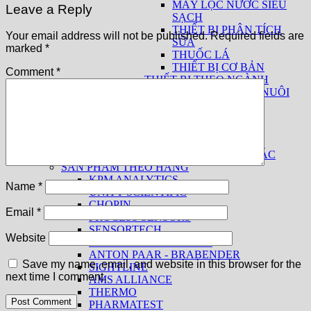
MÁY LỌC NƯỚC SIÊU
Leave a Reply
SẠCH
THIẾT BỊ PHÂN TÍCH
Your email address will not be published.
Required fields are
SỮA
marked
*
THUỐC LÁ
THIẾT BỊ CƠ BẢN
Comment
*
THIẾT BỊ THEO NGÀNH
THỨC ĂN CHĂN NUÔI
THỰC PHẨM
THỦY SẢN
THUỐC LÁ
GIA VỊ
CÁC NGÀNH KHÁC
SẢN PHẨM THEO HÃNG
KPM ANALYTICS
Name
*
UNITY SCIENTIFIC
CHOPIN
Email
*
PROCESS SENSORS
SENSORTECH
Website
BRUINS INSTRUMENTS
ANTON PAAR - BRABENDER
Save my name, email, and website in this browser for the
SIGHTLINE
next time I comment.
AMS ALLIANCE
THERMO
PHARMATEST